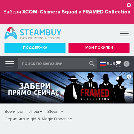
Забери
XCOM: Chimera Squad
и
FRAMED Collection
бесплатно
ПОДДЕРЖКА
МОИ ПОКУПКИ
RUB
0
Все игры
Игры
Steam
Серия игр Might & Magic Franchise