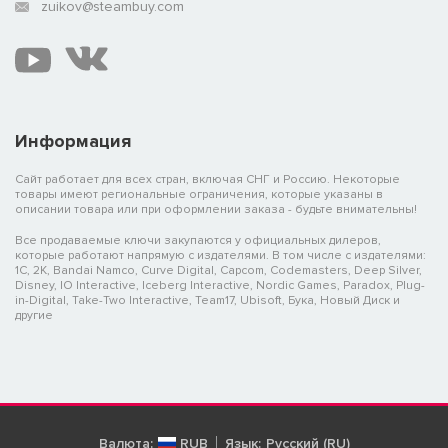
zuikov@steambuy.com
Информация
Сайт работает для всех стран, включая СНГ и Россию. Некоторые
товары имеют региональные ограничения, которые указаны в
описании товара или при оформлении заказа - будьте внимательны!
Все продаваемые ключи закупаются у официальных дилеров,
которые работают напрямую с издателями. В том числе с издателями:
1C, 2K, Bandai Namco, Curve Digital, Capcom, Codemasters, Deep Silver,
Disney, IO Interactive, Iceberg Interactive, Nordic Games, Paradox, Plug-
in-Digital, Take-Two Interactive, Team17, Ubisoft, Бука, Новый Диск и
другие
Валюта:
RUB
Язык:
Русский (RU)