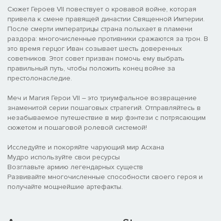
Сюжет Героев VII повествует о кровавой войне, которая
привела к смене правящей династии Священной Империи.
После смерти императрицы страна полыхает в пламени
раздора: многочисленные противники сражаются за трон. В
это время герцог Иван созывает шесть доверенных
советников. Этот совет призван помочь ему выбрать
правильный путь, чтобы положить конец войне за
престолонаследие.
Меч и Магия Герои VII – это триумфальное возвращение
знаменитой серии пошаговых стратегий. Отправляйтесь в
незабываемое путешествие в мир фэнтези с потрясающим
сюжетом и пошаговой ролевой системой!
Исследуйте и покоряйте чарующий мир Асхана
Мудро используйте свои ресурсы
Возглавьте армию легендарных существ
Развивайте многочисленные способности своего героя и
получайте мощнейшие артефакты.