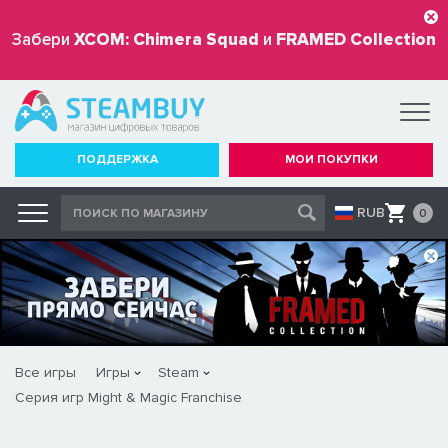
Забери
XCOM: Chimera Squad
и
FRAMED Collection
бесплатно
ПОДДЕРЖКА
МОИ ПОКУПКИ
RUB
0
Все игры
Игры
Steam
Серия игр Might & Magic Franchise