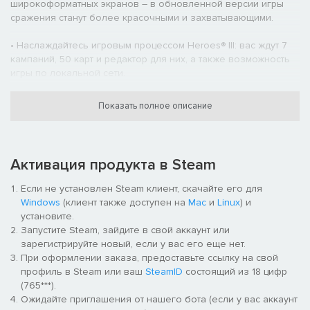
широкоформатных экранов – в обновленной версии игры
сражения станут более красочными и захватывающими.
• Наслаждайтесь игровым процессом Heroes® III: вас ждут 7
кампаний, 50 карт и редактор для них, а также возможность
игры по локальной сети.
• Новый режим сетевой игры: теперь, благодаря Steamworks,
Показать полное описание
вы получите доступ в сетевое лобби, где сможете общаться
с друзьями и бросить вызов сообществу Heroes® III.
Активация продукта в Steam
Если не установлен Steam клиент, скачайте его для
Windows
(клиент также доступен на
Mac
и
Linux
) и
установите.
Запустите Steam, зайдите в свой аккаунт или
зарегистрируйте новый, если у вас его еще нет.
При оформлении заказа, предоставьте ссылку на свой
профиль в Steam или ваш
SteamID
состоящий из 18 цифр
(765***).
Ожидайте приглашения от нашего бота (если у вас аккаунт