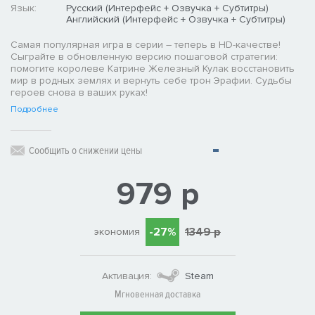
Язык:
Русский (Интерфейс + Озвучка + Субтитры)
Английский (Интерфейс + Озвучка + Субтитры)
Самая популярная игра в серии – теперь в HD-качестве!
Сыграйте в обновленную версию пошаговой стратегии:
помогите королеве Катрине Железный Кулак восстановить
мир в родных землях и вернуть себе трон Эрафии. Судьбы
героев снова в ваших руках!
Подробнее
Сообщить о снижении цены
979 р
-27%
1349 р
экономия
Активация:
Steam
Мгновенная доставка