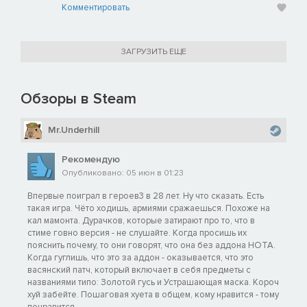
Комментировать
ЗАГРУЗИТЬ ЕЩЕ
Обзоры в Steam
Mr.Underhill
Рекомендую
Опубликовано: 05 июн в 01:23
Впервые поиграл в героев3 в 28 лет. Ну что сказать. Есть
такая игра. Чёто ходишь, армиями сражаешься. Похоже на
кал мамонта. Дурачков, которые затирают про то, что в
стиме говно версия - не слушайте. Когда просишь их
пояснить почему, то они говорят, что она без аддона HOTA.
Когда гуглишь, что это за аддон - оказывается, что это
васянский патч, который включает в себя предметы с
названиями типо: Золотой гусь и Устрашающая маска. Короч
хуй забейте. Пошаговая хуета в общем, кому нравится - тому
понравится