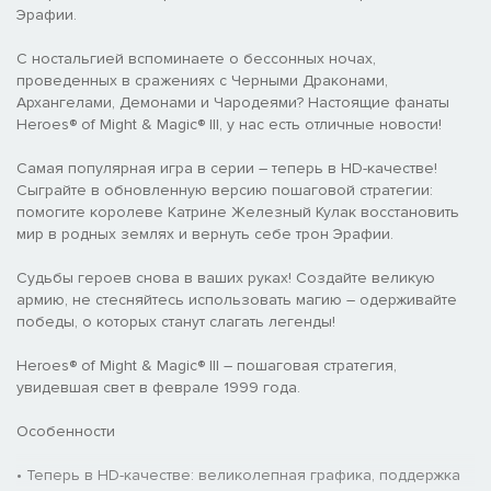
Эрафии.
С ностальгией вспоминаете о бессонных ночах,
проведенных в сражениях с Черными Драконами,
Архангелами, Демонами и Чародеями? Настоящие фанаты
Heroes® of Might & Magic® III, у нас есть отличные новости!
Самая популярная игра в серии – теперь в HD-качестве!
Сыграйте в обновленную версию пошаговой стратегии:
помогите королеве Катрине Железный Кулак восстановить
мир в родных землях и вернуть себе трон Эрафии.
Судьбы героев снова в ваших руках! Создайте великую
армию, не стесняйтесь использовать магию – одерживайте
победы, о которых станут слагать легенды!
Heroes® of Might & Magic® III – пошаговая стратегия,
увидевшая свет в феврале 1999 года.
Особенности
• Теперь в HD-качестве: великолепная графика, поддержка