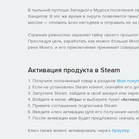
В пыльной пустоши Западного Мудоса поселения с
бандитов. В это же время в округе появляется таин
миссия — отловить всех негодяев и отправить их за 
Странник ревностно охраняет тайну своего прошлог
Преследуя цель заработать как можно больше Mool
реке Монго, и его приключение принимает соверше
Активация продукта в Steam
Получите оплаченный товар в разделе
Мои покуп
Если не установлен Steam клиент, скачайте его д
Запустите Steam, зайдите в свой аккаунт или заре
Войдите в меню «
Игры
» и выберите пункт «
Активи
Примите соглашение подписчика Steam.
Введите ключ активации (для его получения нео
После активации вам будет предложено скачать игр
Ключ также можно активировать через
браузер
.