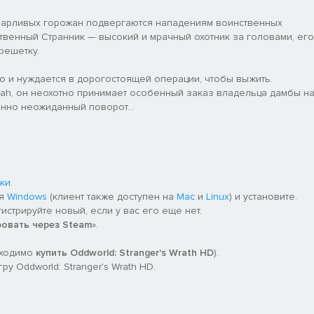
варливых горожан подвергаются нападениям воинственных
ственный Странник — высокий и мрачный охотник за головами, его
решетку.
о и нуждается в дорогостоящей операции, чтобы выжить.
ah, он неохотно принимает особенный заказ владельца дамбы н
нно неожиданный поворот...
ки
.
ля
Windows
(клиент также доступен на
Mac
и
Linux
) и установите.
гистрируйте новый, если у вас его еще нет.
ровать через Steam
».
бходимо
купить Oddworld: Stranger's Wrath HD
).
у Oddworld: Stranger's Wrath HD.