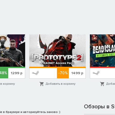
-48%
-70%
1299
р
1499
р
в корзину
Добавить в корзину
Добав
Обзоры в S
e в браузере и авторизуйтесь заново :)