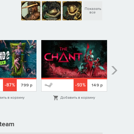
Показать
все
-87%
-93%
799
р
149
р
ить в корзину
Добавить в корзину
Д
team