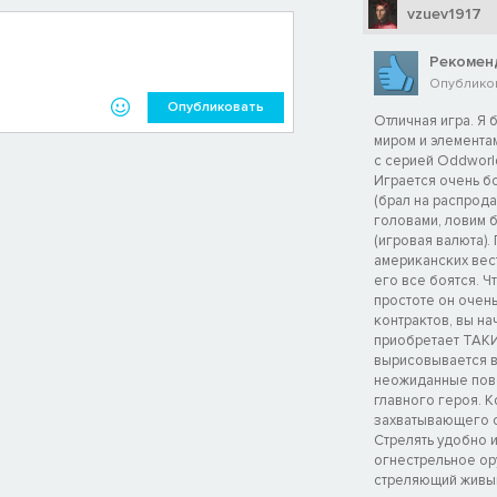
vzuev1917
Рекомен
Опубликова
Опубликовать
Отличная игра. Я
миром и элемента
с серией Oddworld
Играется очень бо
(брал на распрода
головами, ловим б
(игровая валюта).
американских вест
его все боятся. Ч
простоте он очен
контрактов, вы на
приобретает ТАКИ
вырисовывается в
неожиданные пово
главного героя. К
захватывающего с
Стрелять удобно и
огнестрельное ор
стреляющий живым