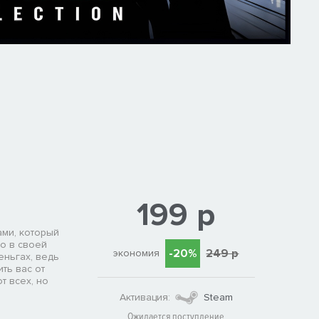
199 р
ами, который
го в своей
-20%
249 р
экономия
еньгах, ведь
ть вас от
т всех, но
Активация:
Steam
Ожидается поступление