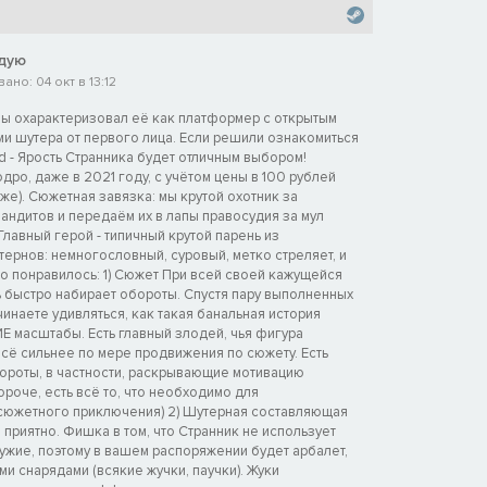
дую
но: 04 окт в 13:12
 бы охарактеризовал её как платформер с открытым
ми шутера от первого лица. Если решили ознакомиться
 - Ярость Странника будет отличным выбором!
дро, даже в 2021 году, с учётом цены в 100 рублей
же). Сюжетная завязка: мы крутой охотник за
андитов и передаём их в лапы правосудия за мул
 Главный герой - типичный крутой парень из
ернов: немногословный, суровый, метко стреляет, и
то понравилось: 1) Сюжет При всей своей кажущейся
ь быстро набирает обороты. Спустя пару выполненных
чинаете удивляться, как такая банальная история
Е масштабы. Есть главный злодей, чья фигура
сё сильнее по мере продвижения по сюжету. Есть
роты, в частности, раскрывающие мотивацию
ороче, есть всё то, что необходимо для
южетного приключения) 2) Шутерная составляющая
 приятно. Фишка в том, что Странник не использует
ужие, поэтому в вашем распоряжении будет арбалет,
и снарядами (всякие жучки, паучки). Жуки