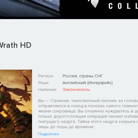
Wrath HD
Регион:
Россия, страны СНГ
Язык:
Английский (Интерфейс)
Наличие:
Закончилось
Вы — Странник, таинственный охотник за голов
отправляется в поход в поисках самого главно
жизни сокровища. Вы отчаянно нуждаетесь в д
только дорогостоящая операция сможет избави
гнетущего недуга. Тайна этого недуга сокрыта о
лишь до поры до времени.
Подробнее