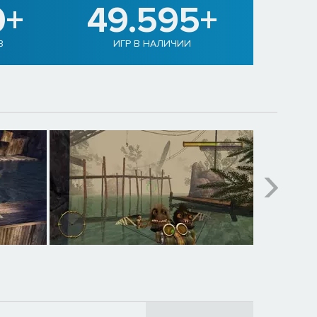
0+
49.595+
В
ИГР В НАЛИЧИИ