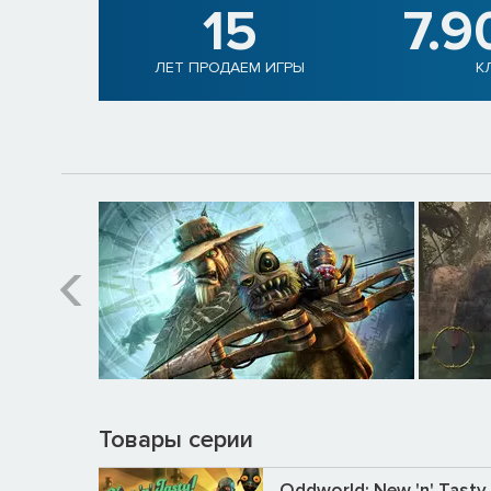
15
7.9
ЛЕТ ПРОДАЕМ ИГРЫ
К
Товары серии
Oddworld: New 'n' Tasty