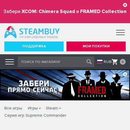
Забери
XCOM: Chimera Squad
и
FRAMED Collection
бесплатно
ПОДДЕРЖКА
МОИ ПОКУПКИ
RUB
0
Все игры
Игры
Steam
Серия игр Supreme Commander