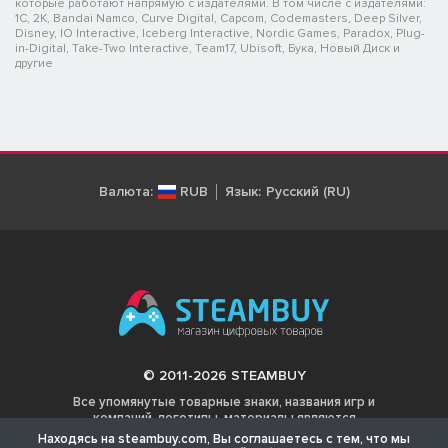
которые работают напрямую с издателями. В том числе с издателями:
1C, 2K, Bandai Namco, Curve Digital, Capcom, Codemasters, Deep Silver,
Disney, IO Interactive, Iceberg Interactive, Nordic Games, Paradox, Plug-
in-Digital, Take-Two Interactive, Team17, Ubisoft, Бука, Новый Диск и
другие
Валюта:
RUB
Язык:
Русский (RU)
© 2011-2026 STEAMBUY
Все упомянутые товарные знаки, названия игр и
компаний, логотипы, материалы являются
собственностью соответствующих владельцев.
Находясь на steambuy.com, Вы соглашаетесь с тем, что мы