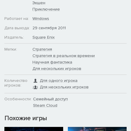
Экшен
Приключение
Новая одиночная кампания:
Пройдите новую сюжетную
кампанию, собирая свои силы, чтобы спасти человечество
Работает на:
Windows
от вымирания.
Дата выхода:
29 сентября 2011
Издатель:
Square Enix
Метки:
Стратегия
Стратегия в реальном времени
Научная фантастика
Для нескольких игроков
Количество
Для одного игрока
игроков:
Для нескольких игроков
Особенности:
Семейный доступ
Steam Cloud
Похожие игры