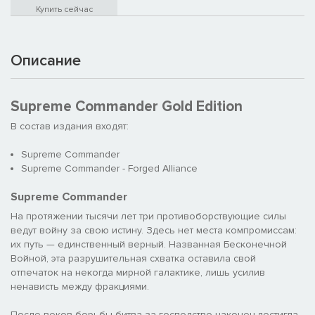
Купить сейчас
Описание
Supreme Commander Gold Edition
В состав издания входят:
Supreme Commander
Supreme Commander - Forged Alliance
Supreme Commander
На протяжении тысячи лет три противоборствующие силы
ведут войну за свою истину. Здесь нет места компромиссам:
их путь — единственный верный. Названная Бесконечной
Войной, эта разрушительная схватка оставила свой
отпечаток на некогда мирной галактике, лишь усилив
ненависть между фракциями.
После веков борьбы битва за господство наконец достигла