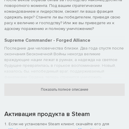
поворотного момента. Под вашим стратегическим
командованием и лидерством, сможет ли ваша фракция
одержать верх? Станете ли вы победителем, приведя свою
расу к величию и господству? Или же вы приведете их к
адскому поражению и полному уничтожению?
Supreme Commander - Forged Alliance
Последние дни человечества близки. Два года спустя после
окончания Бесконечной Войны некогда великие
враждующие нации лежат в руинах, а надежда на светлое
будущее превратилась в горькое воспоминание. Новый,
казалось бы, непобедимый враг, поддерживаемый
фанатиками Ордена, теперь стремится уничтожить
человечество: UEF, лоялистов Эона и Кибранов. Загнанные в
угол остатки сил человечества должны отбросить старые
Показать полное описание
распри и объединиться, чтобы сделать последнюю
отчаянную попытку. Последний шанс. Союз, выкованный в
крови, стали и надежде, поднимается, чтобы дать отпор тьме.
Активация продукта в Steam
Ключевые особенности:
Если не установлен Steam клиент, скачайте его для