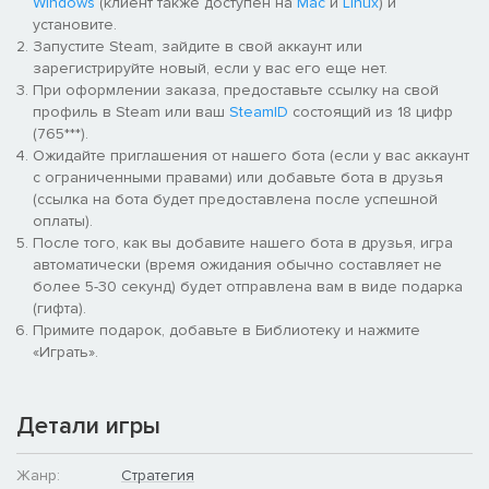
Windows
(клиент также доступен на
Mac
и
Linux
) и
Новая игровая фракция:
Совершенно новая
установите.
играбельная фракция станет доступна в
Запустите Steam, зайдите в свой аккаунт или
многопользовательских режимах и будет главной угрозой
зарегистрируйте новый, если у вас его еще нет.
в новой кампании. Этот коварный и хитроумный враг
При оформлении заказа, предоставьте ссылку на свой
обладает передовыми технологиями и является
профиль в Steam или ваш
SteamID
состоящий из 18 цифр
настоящим мастером квантовых технологий. Новое
(765***).
оружие, новые стратегии, новые завоевания!
Ожидайте приглашения от нашего бота (если у вас аккаунт
с ограниченными правами) или добавьте бота в друзья
Новые юниты:
110 новых наземных, морских, воздушных,
(ссылка на бота будет предоставлена после успешной
базовых и экспериментальных юнитов, которые позволят
оплаты).
развивать армии, устранять стратегические слабости или
После того, как вы добавите нашего бота в друзья, игра
воплощать военные доктрины фракций в их высшем
автоматически (время ожидания обычно составляет не
выражении.
более 5-30 секунд) будет отправлена вам в виде подарка
(гифта).
Эпические масштабы войны:
Полностью проработанные
Примите подарок, добавьте в Библиотеку и нажмите
флоты, орбитальное оружие и передовые технологии
«Играть».
контрразведки предоставляют командирам
беспрецедентные, смертоносные возможности в уже
самой стратегической RTS на рынке.
Детали игры
Новые карты для мультиплеера:
Новые поля битв для
многопользовательских сражений дают игрокам новые
Жанр:
Стратегия
возможности доказать свое превосходство.