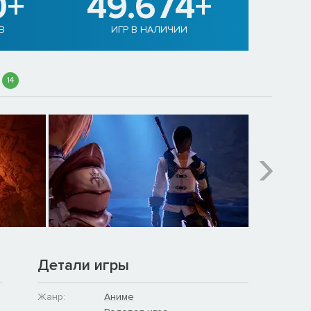
0+
49.674+
В
ИГР В НАЛИЧИИ
14
Детали игры
Жанр:
Аниме