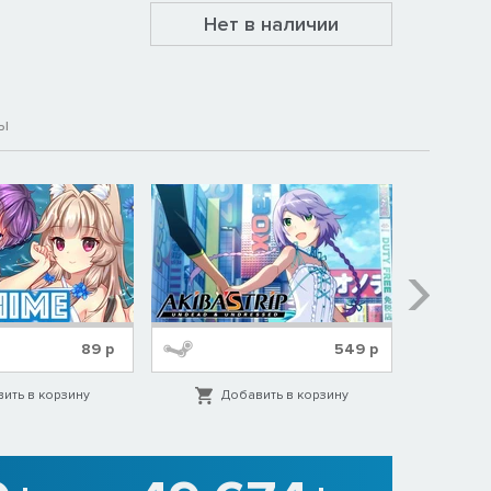
Нет в наличии
ы
89
р
549
р
ить в корзину
Добавить в корзину
Д