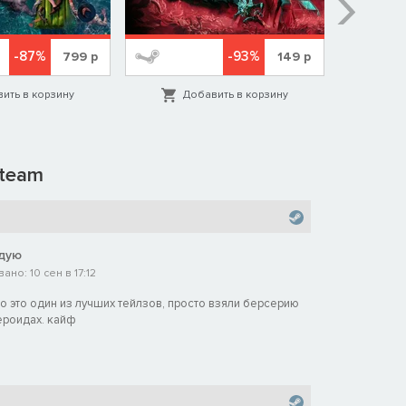
-87%
-93%
799
р
149
р
ить в корзину
Добавить в корзину
Д
team
дую
но: 10 сен в 17:12
то это один из лучших тейлзов, просто взяли берсерию
ероидах. кайф