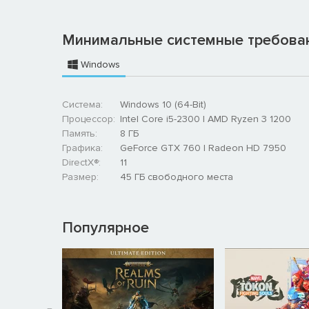
Узнайте историю разделенных народов Даны и Рен
Будущее этих миров находится в руках главных гер
Минимальные системные требова
трудности и повзрослеют на ваших глазах. Самые
анимацией от студии ufotable.
Windows
Система:
Windows 10 (64-Bit)
Процессор:
Intel Core i5-2300 | AMD Ryzen 3 1200
Память:
8 ГБ
Графика:
GeForce GTX 760 | Radeon HD 7950
DirectX®:
11
Размер:
45 ГБ свободного места
Популярное