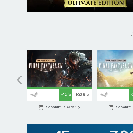
-43%
-
689
р
1029
р
орзину
Добавить в корзину
Добавить 