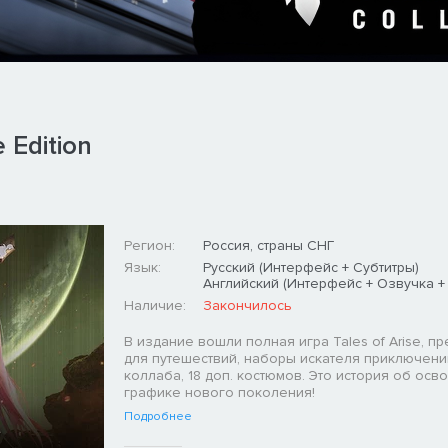
 Edition
Регион:
Россия, страны СНГ
Язык:
Русский (Интерфейс + Субтитры)
Английский (Интерфейс + Озвучка +
Наличие:
Закончилось
В издание вошли полная игра Tales of Arise, п
для путешествий, наборы искателя приключени
коллаба, 18 доп. костюмов. Это история об ос
графике нового поколения!
Подробнее