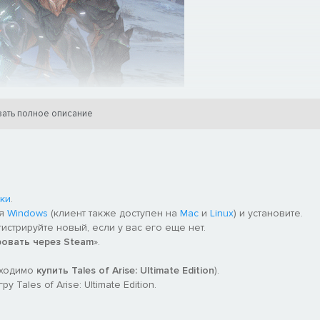
ать полное описание
давать целые цепочки комбо и мощных атак вместе с другими
Усиленные атаки и Усиленные удары, чтобы сразить врага!
ки
.
ля
Windows
(клиент также доступен на
Mac
и
Linux
) и установите.
гистрируйте новый, если у вас его еще нет.
ровать через Steam
».
бходимо
купить Tales of Arise: Ultimate Edition
).
Tales of Arise: Ultimate Edition.