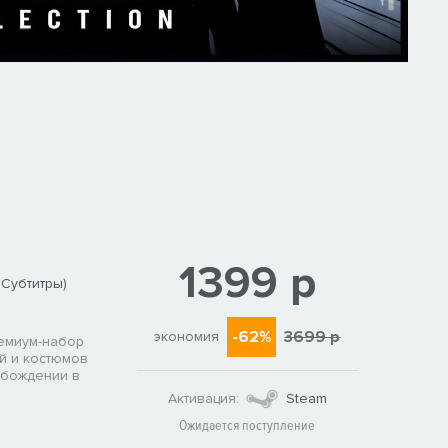
1399 р
 Субтитры)
-62%
3699 р
экономия
ремиум-набор
й и костюмов
вобождении в
Активация:
Steam
Ожидается поступление