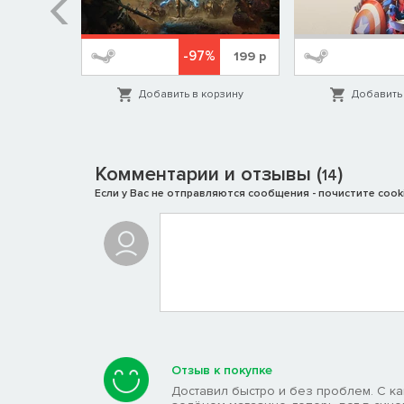
%
-97%
1999
р
199
р
орзину
Добавить в корзину
Добавить 
Комментарии и отзывы (
)
14
Если у Вас не отправляются сообщения - почистите cooki
Отзыв к покупке
Доставил быстро и без проблем. С к