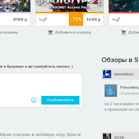
-70%
6199
р
1499
р
в корзину
Добавить в корзину
Добав
Обзоры в S
e в браузере и авторизуйтесь заново :)
senseless
Рекомен
Опубликова
Опубликовать
за 2 часа видно ч
и прокачали на ст
айфом поиграю в любимую игру. Брал в
Gote