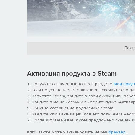
Стильные боевые приемы и битвы
Показ
За счет системы «Усиленного удара» вы можете соз
членами команды. Комбинируйте различные приемы, 
Активация продукта в Steam
Получите оплаченный товар в разделе
Мои покуп
Если не установлен Steam клиент, скачайте его д
Запустите Steam, зайдите в свой аккаунт или заре
Войдите в меню «
Игры
» и выберите пункт «
Активи
Примите соглашение подписчика Steam.
Введите ключ активации (для его получения нео
После активации вам будет предложено скачать игру 
Ключ также можно активировать через
браузер
.