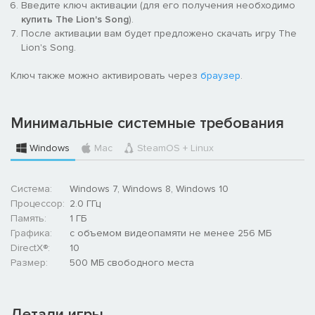
Введите ключ активации (для его получения необходимо
купить The Lion's Song
).
После активации вам будет предложено скачать игру The
Lion's Song.
Ключ также можно активировать через
браузер
.
Минимальные системные требования
Windows
Mac
SteamOS + Linux
Система:
Windows 7, Windows 8, Windows 10
Процессор:
2.0 ГГц
Память:
1 ГБ
Графика:
с объемом видеопамяти не менее 256 МБ
DirectX®:
10
Размер:
500 MБ свободного места
Детали игры