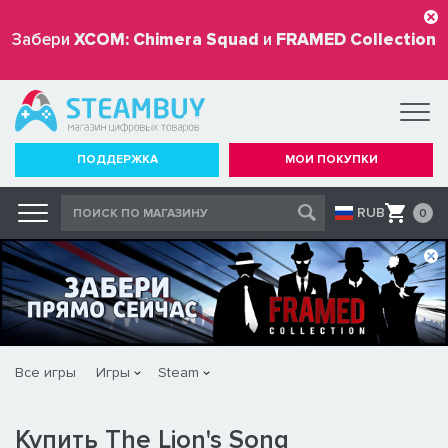
Забери
XCOM: Chimera Squad
и
FRAMED Collection
бесплатно
ПОДДЕРЖКА
МОИ ПОКУПКИ
RUB
0
Все игры
Игры
Steam
Купить The Lion's Song