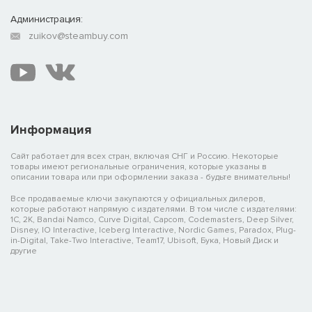
Администрация:
zuikov@steambuy.com
Информация
Сайт работает для всех стран, включая СНГ и Россию. Некоторые
товары имеют региональные ограничения, которые указаны в
описании товара или при оформлении заказа - будьте внимательны!
Все продаваемые ключи закупаются у официальных дилеров,
которые работают напрямую с издателями. В том числе с издателями:
1C, 2K, Bandai Namco, Curve Digital, Capcom, Codemasters, Deep Silver,
Disney, IO Interactive, Iceberg Interactive, Nordic Games, Paradox, Plug-
in-Digital, Take-Two Interactive, Team17, Ubisoft, Бука, Новый Диск и
другие