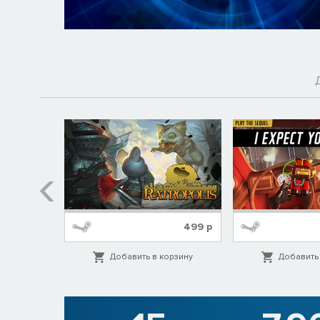
319
р
499
р
орзину
Добавить в корзину
Добавить 