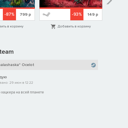
-87%
-93%
799
р
149
р
ить в корзину
Добавить в корзину
Д
team
halashaska" Ocelot
дую
ано: 29 июн в 12:22
 хацкера на всей планете