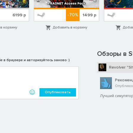
-70%
6199
р
1499
р
в корзину
Добавить в корзину
Добав
Обзоры в S
e в браузере и авторизуйтесь заново :)
Revolver "S
Рекомен
Опубликов
Опубликовать
Лучший симулятор