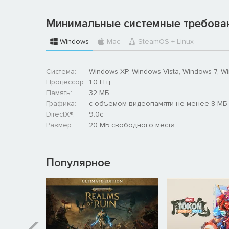
Минимальные системные требова
Windows
Mac
SteamOS + Linux
Система:
Windows XP, Windows Vista, Windows 7, W
Процессор:
1.0 ГГц
Память:
32 МБ
Графика:
с объемом видеопамяти не менее 8 МБ
DirectX®:
9.0c
Размер:
20 МБ свободного места
Популярное