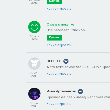
Куплен:
2016
Комментировать
Отзыв к покупке
Всё работает! Спасибо.
01 июн
Куплен:
2014
Комментировать
DELETED
А это тоже самое что и DEFCON? Прос
02 сен
Комментировать
2013
Илья Артеменков
Прошел ее лет 5 назад, неплохая уби
09 апр
Комментировать
2013