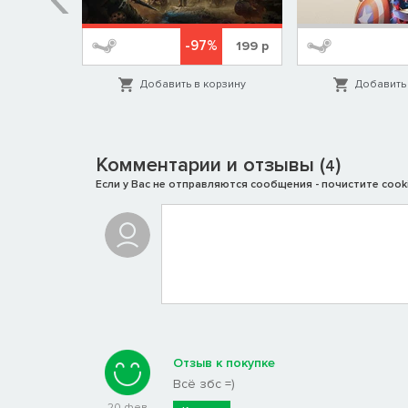
%
-97%
1999
р
199
р
орзину
Добавить в корзину
Добавить 
Комментарии и отзывы (
)
4
Если у Вас не отправляются сообщения - почистите cooki
Отзыв к покупке
Всё збс =)
20 фев