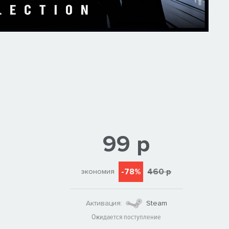
99 р
-78%
460 р
экономия
Активация:
Steam
Ожидается поступление