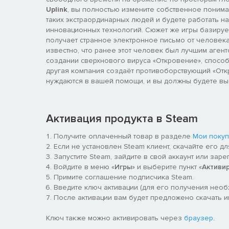
Uplink
, вы полностью измените собственное понима
таких экстраординарных людей и будете работать 
инновационных технологий. Сюжет же игры базируетс
получает странное электронное письмо от человека
известно, что ранее этот человек был лучшим агент
создании сверхнового вируса «Откровение», способ
другая компания создаёт противоборствующий «Отк
нуждаются в вашей помощи, и вы должны будете вы
Активация продукта в Steam
Получите оплаченный товар в разделе
Мои покуп
Если не установлен Steam клиент, скачайте его д
Запустите Steam, зайдите в свой аккаунт или заре
Войдите в меню «
Игры
» и выберите пункт «
Активи
Примите соглашение подписчика Steam.
Введите ключ активации (для его получения нео
После активации вам будет предложено скачать игр
Ключ также можно активировать через
браузер
.