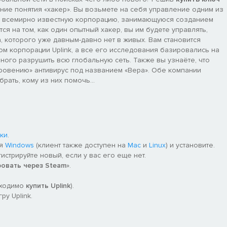
ние понятия «хакер». Вы возьмете на себя управление одним из
на всемирно известную корпорацию, занимающуюся созданием
я на том, как один опытный хакер, вы им будете управлять,
, которого уже давным-давно нет в живых. Вам становится
ом корпорации Uplink, а все его исследования базировались на
ного разрушить всю глобальную сеть. Также вы узнаёте, что
ровению» антивирус под названием «Вера». Обе компании
брать, кому из них помочь…
ки
.
ля
Windows
(клиент также доступен на
Mac
и
Linux
) и установите.
гистрируйте новый, если у вас его еще нет.
ровать через Steam
».
бходимо
купить Uplink
).
у Uplink.