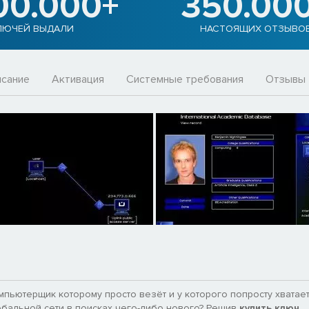
00.000+
350.00
ЛЮЧЕЙ ВЫДАЛИ
НАСТОЯЩИХ ОТЗЫВО
сание
Активация
Системные требования
Отзывы
омпьютерщик которому просто везёт и у которого попросту хватае
бальной сети в поисках чего-либо нового? Решив
купить ключ