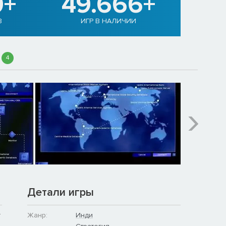
0+
49.666+
В
ИГР В НАЛИЧИИ
4
Детали игры
т
Жанр:
Инди