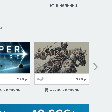
Нет в наличии
ы
579
р
279
р
ить в корзину
Добавить в корзину
Д