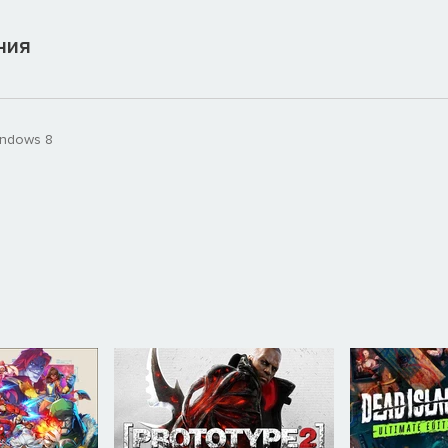
ния
indows 8