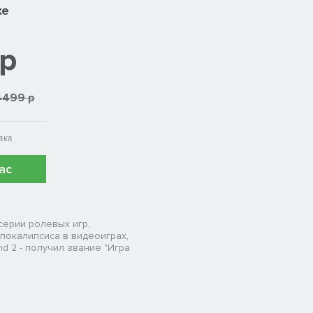
xe
 р
4499 р
вка
ас
серии ролевых игр,
покалипсиса в видеоиграх,
nd 2 - получил звание "Игра