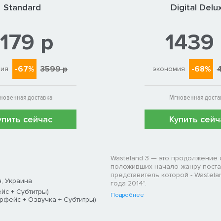
Standard
Digital Delu
1179 р
1439
-67%
3599 р
-68%
мия
экономия
новенная доставка
Мгновенная доста
упить сейчас
Купить сейч
Wasteland 3 — это продолжение 
положивших начало жанру поста
представитель которой - Wastela
н, Украина
года 2014".
йс + Субтитры)
Подробнее
рфейс + Озвучка + Субтитры)