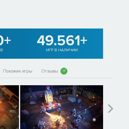
0+
49.561+
В
ИГР В НАЛИЧИИ
Похожие игры
Отзывы
17