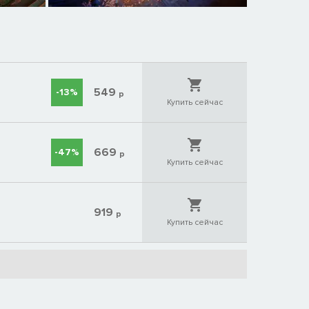
549
-13%
р
Купить сейчас
669
-47%
р
Купить сейчас
919
р
Купить сейчас