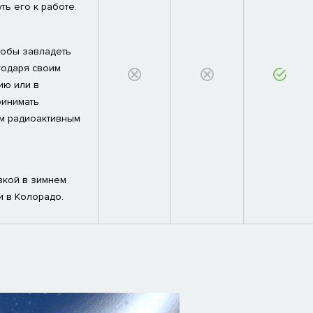
ь его к работе.
тобы завладеть
годаря своим
ию или в
ринимать
им радиоактивным
вкой в зимнем
и в Колорадо.