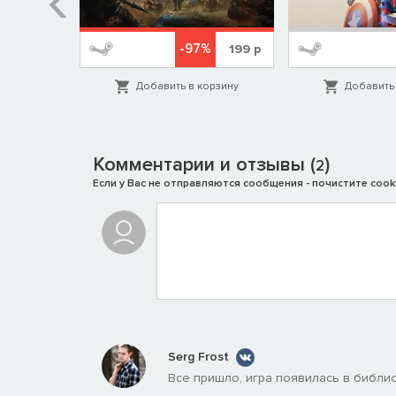
Древний враг возвращается
%
-97%
1999
р
199
р
В недалёком будущем бесконечный ядовитый дождь
орзину
Добавить в корзину
Добавить 
улицы Токио. Судьба всего города находится в рук
киберсолдат-ниндзя и потусторонних чудовищ, Яку
легендарным Рю Хаябусой, и снять древнее проклят
Комментарии и отзывы (
)
2
Если у Вас не отправляются сообщения - почистите cooki
Serg Frost
Все пришло, игра появилась в библио