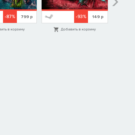
-87%
-93%
799
р
149
р
ить в корзину
Добавить в корзину
Д