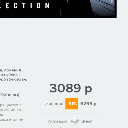
а, Армения,
Республика
н, Узбекистан,
3089 р
 Субтитры)
-51%
6299 р
экономия
ращается с
лючение со
ом
кими идеями.
Активация:
Steam