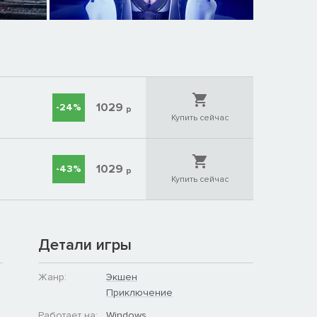
1029
-24%
р
Купить сейчас
1029
-43%
р
Купить сейчас
Детали игры
Жанр:
Экшен
Приключение
Работает на:
Windows