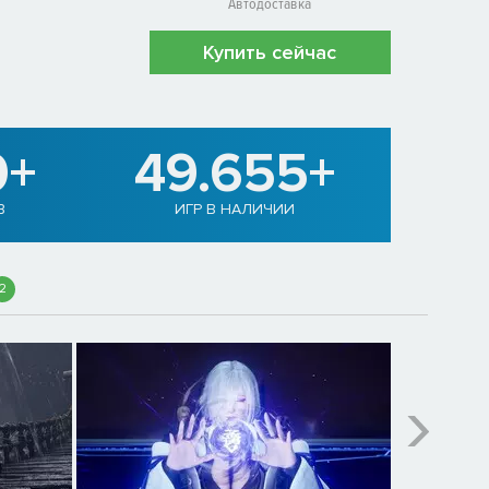
Автодоставка
Купить сейчас
0+
49.655+
В
ИГР В НАЛИЧИИ
2