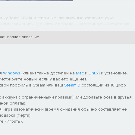
ку Team NINJA и стильные, динамичные схватки в духе
ивых сражениях, где ключ к победе — это точность и стратегия.
и разрывайте врагов на куски, используя такие классические
ать полное описание
ля
Windows
(клиент также доступен на
Mac
и
Linux
) и установите.
гистрируйте новый, если у вас его еще нет.
 свой профиль в Steam или ваш
SteamID
состоящий из 18 цифр
 аккаунт с ограниченными правами) или добавьте бота в друзья
ной оплаты).
я, игра автоматически (время ожидания обычно составляет не
одарка (гифта).
е «Играть».