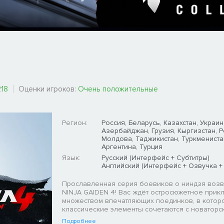
218
Оценки игроков:
Очень положительные
Регион:
Россия, Беларусь, Казахстан, Украин
Азербайджан, Грузия, Кыргизстан, 
Молдова, Таджикистан, Туркмениста
Аргентина, Турция
Язык:
Русский (Интерфейс + Субтитры)
Английский (Интерфейс + Озвучка +
Прославленная серия боевиков о ниндзя возв
NINJA GAIDEN 4! Вас ждёт остросюжетное прик
множеством впечатляющих поединков, в котор
классические элементы сочетаются с новаторс
Подробнее