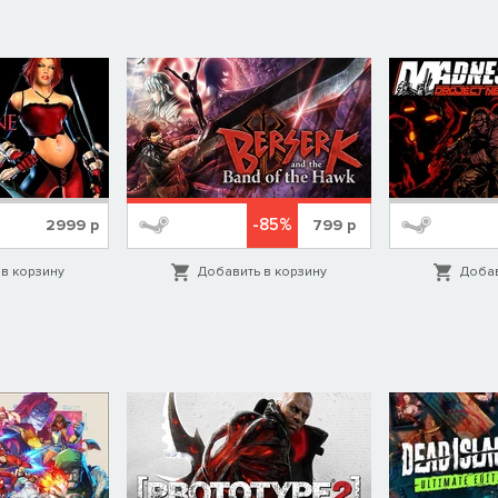
ным боевым арсеналом. Благодаря множеству гибких настроек
енителей жанра и поможет новичкам насладиться захватывающим
-85%
2999
р
799
р
в корзину
Добавить в корзину
Добав