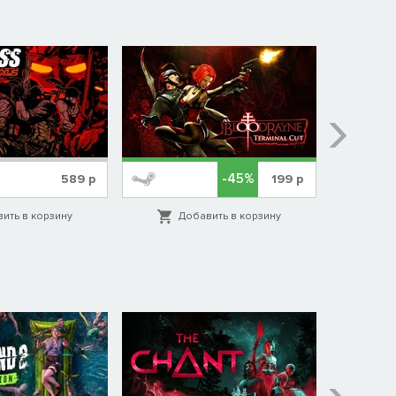
-45%
589
р
199
р
ить в корзину
Добавить в корзину
Д