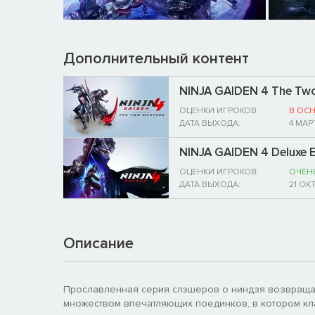
Дополнительный контент
NINJA GAIDEN 4 The Tw
ОЦЕНКИ ИГРОКОВ:
В ОС
ДАТА ВЫХОДА:
4 МАР
NINJA GAIDEN 4 Deluxe E
ОЦЕНКИ ИГРОКОВ:
ОЧЕН
ДАТА ВЫХОДА:
21 ОК
Описание
Прославленная серия слэшеров о ниндзя возвращае
множеством впечатляющих поединков, в котором кл