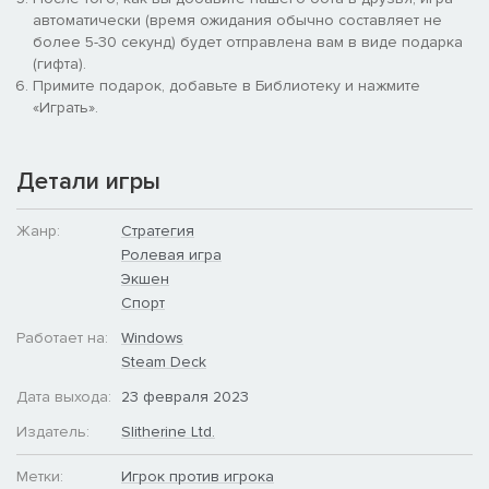
автоматически (время ожидания обычно составляет не
более 5-30 секунд) будет отправлена вам в виде подарка
На основе официального последнего издания настольной
(гифта).
игры, включая новые навыки и переработанную механику
Примите подарок, добавьте в Библиотеку и нажмите
прохождения.
«Играть».
12 фракций на выбор, включая черных орков, дворянство
Империи, альянс Старого Света и ренегатов Хаоса —
впервые в видеоигре Blood Bowl.
Детали игры
Поля с особыми правилами, чтобы придать матчам
разнообразия.
Новые возможности настройки тренеров, чирлидеров,
Жанр:
Стратегия
команд и каждого элемента брони игроков.
Ролевая игра
Кампания для одного игрока, доступная всем фракциям.
Экшен
Улучшенный режим соревнования с новыми функциями
Спорт
управления лигами и официальным рейтингом.
Работает на:
Windows
Гибкий таймер, который поможет без труда организовать
тренировки как для опытных, так и для начинающих
Steam Deck
игроков.
Дата выхода:
23 февраля 2023
Новая кампания для одного игрока
Издатель:
Slitherine Ltd.
Метки:
Игрок против игрока