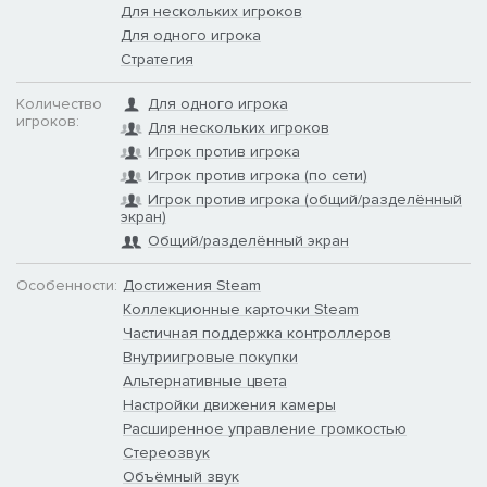
Для нескольких игроков
Для одного игрока
Стратегия
Количество
Для одного игрока
игроков:
Для нескольких игроков
Ваши тренерские достижения и успехи на поле заметил
Игрок против игрока
спортивный агент. Он решил оплатить для вашей команды
Игрок против игрока (по сети)
участие в новейшем событии Blood Bowl. Вас ждет Битва
Игрок против игрока (общий/разделённый
спонсоров! Сможете ли вы уничтожить противников и
экран)
исполнить мечту трибун?
Общий/разделённый экран
Соревнуйтесь против самых успешных спонсорских
Особенности:
Достижения Steam
команд Старого Света.
Коллекционные карточки Steam
Сразитесь со звездными игроками, которые представляют
Частичная поддержка контроллеров
крупные бренды. Легендарный Griff Oberwald уже ждет вас
на поле!
Внутриигровые покупки
Сами выбирайте свою фракцию и играйте за эту команду
Альтернативные цвета
во всех прочих режимах.
Настройки движения камеры
Расширенное управление громкостью
Режимы соревнования с бесконечными
Стереозвук
возможностями
Объёмный звук