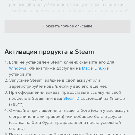
решающий тачдаун! Конечно, чем лучше ваша стратегия,
тем больше преимущество, но будет ли этого достаточно?
В конце концов, безумный тролль может в любой момент
сожрать товарища по команде и изменить ход матча.
Показать полное описание
[/list]
Вы здесь босс
— создайте игроков, настройте их внешний
Активация продукта в Steam
вид, эмблемы и броню, пригласите чирлидеров и тренера,
а затем примите участие в самых жестоких соревнованиях
Если не установлен Steam клиент, скачайте его для
Старого Света. Но помните: в этом спорте травмы это
Windows
(клиент также доступен на
Mac
и
Linux
) и
обычное дело, и, возможно, некоторых из ваших игроков
установите.
вынесут с поля ногами вперед. Такое вот окончательное
Запустите Steam, зайдите в свой аккаунт или
прекращение спортивной карьеры...
зарегистрируйте новый, если у вас его еще нет.
При оформлении заказа, предоставьте ссылку на свой
Новое в Blood Bowl 3
профиль в Steam или ваш
SteamID
состоящий из 18 цифр
(765***).
Ожидайте приглашения от нашего бота (если у вас аккаунт
с ограниченными правами) или добавьте бота в друзья
(ссылка на бота будет предоставлена после успешной
оплаты).
После того, как вы добавите нашего бота в друзья, игра