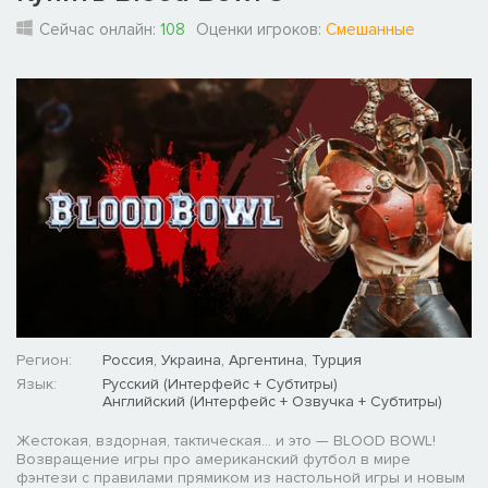
Сейчас онлайн:
108
Оценки игроков:
Смешанные
Регион:
Россия, Украина, Аргентина, Турция
Язык:
Русский (Интерфейс + Субтитры)
Английский (Интерфейс + Озвучка + Субтитры)
Жестокая, вздорная, тактическая... и это — BLOOD BOWL!
Возвращение игры про американский футбол в мире
фэнтези с правилами прямиком из настольной игры и новым