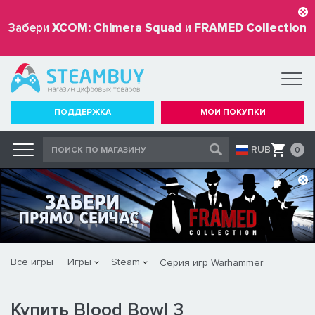
Забери
XCOM: Chimera Squad
и
FRAMED Collection
бесплатно
ПОДДЕРЖКА
МОИ ПОКУПКИ
RUB
0
Все игры
Игры
Steam
Серия игр Warhammer
Купить Blood Bowl 3