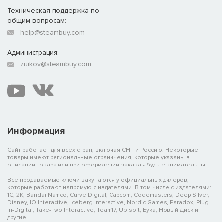
Техническая поддержка по
общим вопросам:
help@steambuy.com
Администрация:
zuikov@steambuy.com
Информация
Сайт работает для всех стран, включая СНГ и Россию. Некоторые
товары имеют региональные ограничения, которые указаны в
описании товара или при оформлении заказа - будьте внимательны!
Все продаваемые ключи закупаются у официальных дилеров,
которые работают напрямую с издателями. В том числе с издателями:
1C, 2K, Bandai Namco, Curve Digital, Capcom, Codemasters, Deep Silver,
Disney, IO Interactive, Iceberg Interactive, Nordic Games, Paradox, Plug-
in-Digital, Take-Two Interactive, Team17, Ubisoft, Бука, Новый Диск и
другие