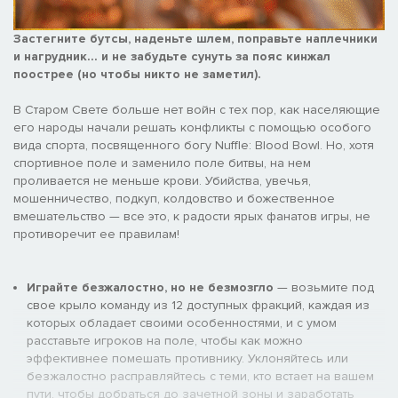
Застегните бутсы, наденьте шлем, поправьте наплечники
и нагрудник... и не забудьте сунуть за пояс кинжал
поострее (но чтобы никто не заметил).
В Старом Свете больше нет войн с тех пор, как населяющие
его народы начали решать конфликты с помощью особого
вида спорта, посвященного богу Nuffle: Blood Bowl. Но, хотя
спортивное поле и заменило поле битвы, на нем
проливается не меньше крови. Убийства, увечья,
мошенничество, подкуп, колдовство и божественное
вмешательство — все это, к радости ярых фанатов игры, не
противоречит ее правилам!
Играйте безжалостно, но не безмозгло
— возьмите под
свое крыло команду из 12 доступных фракций, каждая из
которых обладает своими особенностями, и с умом
расставьте игроков на поле, чтобы как можно
эффективнее помешать противнику. Уклоняйтесь или
безжалостно расправляйтесь с теми, кто встает на вашем
пути, чтобы добраться до зачетной зоны и заработать