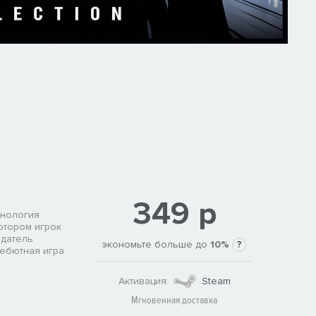
349 р
хнология
отором игрок
адатель
экономьте больше до
10%
?
дебютная игра
Активация:
Steam
Мгновенная доставка