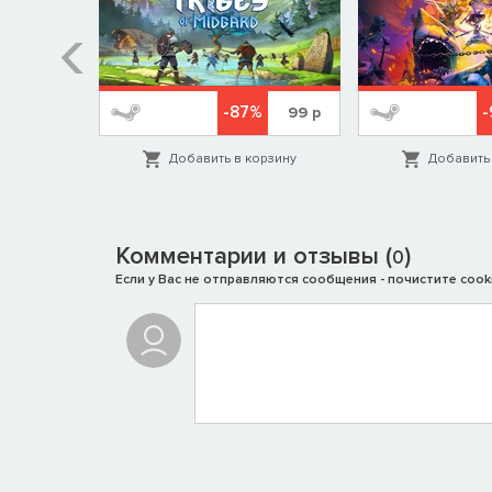
%
-87%
579
р
99
р
орзину
Добавить в корзину
Добавить 
Комментарии и отзывы (
)
0
Если у Вас не отправляются сообщения - почистите cooki