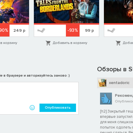
-90%
-93%
249
р
99
р
в корзину
Добавить в корзину
Добав
Обзоры в S
e в браузере и авторизуйтесь заново :)
xentadoric
Рекомен
Опубликов
Опубликовать
[h2] Закрытый гешт
впервые запустил H
для меня слишком
попыток одолеть с
решил сдаться. Реш