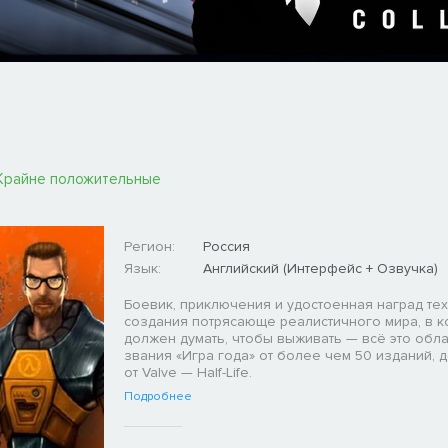
Крайне положительные
Регион:
Россия
Язык:
Английский (Интерфейс + Озвучка)
Боевик, приключения и удостоенная наград те
создания потрясающе реалистичного мира, в к
должен думать, чтобы выживать — всё это обл
звания «Игра года» от более чем 50 изданий, 
от Valve — Half-Life.
Подробнее