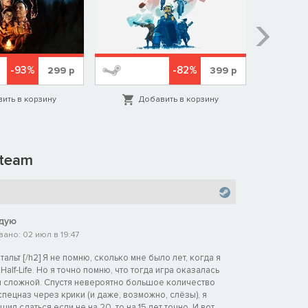
-93%
-82%
299
р
399
р
ить в корзину
Добавить в корзину
Д
team
дую
ано: 02 июл в 19:47
альт [/h2] Я не помню, сколько мне было лет, когда я
alf-Life. Но я точно помню, что тогда игра оказалась
 сложной. Спустя невероятно большое количество
пецназ через крики (и даже, возможно, слёзы), я
ил сдаться если не на 20, то на 15 лет точно. И вот