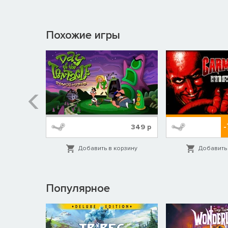
Похожие игры
499
р
349
р
орзину
Добавить в корзину
Добавить 
Популярное