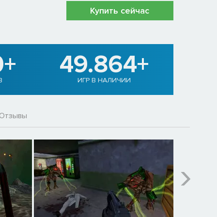
Купить сейчас
0+
49.864+
В
ИГР В НАЛИЧИИ
Отзывы