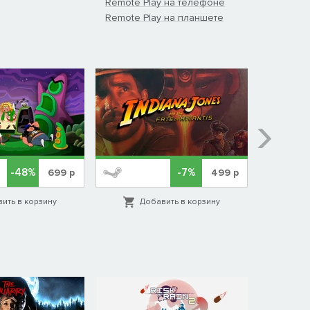
Remote Play на телефоне
Remote Play на планшете
-48%
-7%
699
р
499
р
ить в корзину
Добавить в корзину
Д