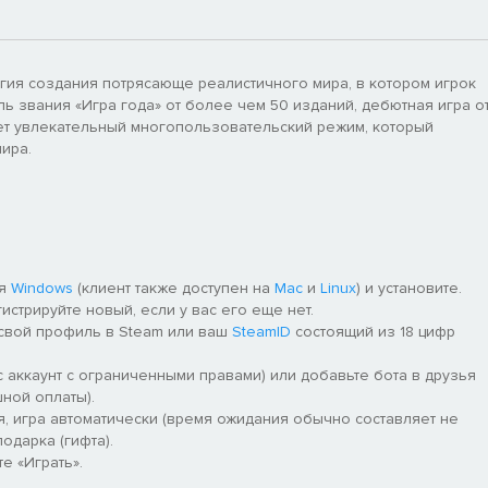
гия создания потрясающе реалистичного мира, в котором игрок
ь звания «Игра года» от более чем 50 изданий, дебютная игра о
твует увлекательный многопользовательский режим, который
мира.
ля
Windows
(клиент также доступен на
Mac
и
Linux
) и установите.
гистрируйте новый, если у вас его еще нет.
 свой профиль в Steam или ваш
SteamID
состоящий из 18 цифр
 аккаунт с ограниченными правами) или добавьте бота в друзья
ной оплаты).
я, игра автоматически (время ожидания обычно составляет не
одарка (гифта).
е «Играть».