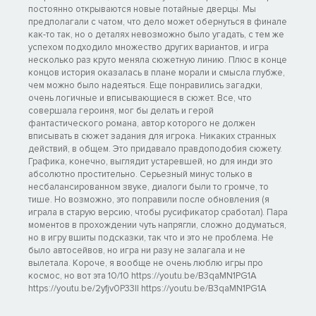
постоянно открываются новые потайные дверцы. Мы
предполагали с чатом, что дело может обернуться в финале
как-то так, но о деталях невозможно было угадать, с тем же
успехом подходило множество других вариантов, и игра
несколько раз круто меняла сюжетную линию. Плюс в конце
концов история оказалась в плане морали и смысла глубже,
чем можно было надеяться. Еще понравились загадки,
очень логичные и вписывающиеся в сюжет. Все, что
совершала героиня, мог бы делать и герой
фантастического романа, автор которого не должен
вписывать в сюжет задания для игрока. Никаких странных
действий, в общем. Это придавало правдоподобия сюжету.
Графика, конечно, выглядит устаревшей, но для инди это
абсолютно простительно. Серьезный минус только в
несбалансированном звуке, диалоги были то громче, то
тише. Но возможно, это поправили после обновления (я
играла в старую версию, чтобы русификатор сработал). Пара
моментов в прохождении чуть напрягли, сложно додуматься,
но в игру вшиты подсказки, так что и это не проблема. Не
было автосейвов, но игра ни разу не залагала и не
вылетала. Короче, я вообще не очень люблю игры про
космос, но вот эта 10/10 https://youtu.be/B3qaMN1PG1A
https://youtu.be/2yfjv0P33II https://youtu.be/B3qaMN1PG1A