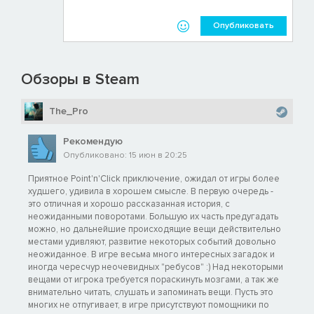
Опубликовать
Обзоры в Steam
The_Pro
Рекомендую
Опубликовано: 15 июн в 20:25
Приятное Point'n'Click приключение, ожидал от игры более
худшего, удивила в хорошем смысле. В первую очередь -
это отличная и хорошо рассказанная история, с
неожиданными поворотами. Большую их часть предугадать
можно, но дальнейшие происходящие вещи действительно
местами удивляют, развитие некоторых событий довольно
неожиданное. В игре весьма много интересных загадок и
иногда чересчур неочевидных "ребусов" :) Над некоторыми
вещами от игрока требуется пораскинуть мозгами, а так же
внимательно читать, слушать и запоминать вещи. Пусть это
многих не отпугивает, в игре присутствуют помощники по