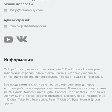
общим вопросам:
help@steambuy.com
Администрация:
zuikov@steambuy.com
Информация
Сайт работает для всех стран, включая СНГ и Россию. Некоторые
товары имеют региональные ограничения, которые указаны в
описании товара или при оформлении заказа - будьте внимательны!
Все продаваемые ключи закупаются у официальных дилеров,
которые работают напрямую с издателями. В том числе с издателями:
1C, 2K, Bandai Namco, Curve Digital, Capcom, Codemasters, Deep Silver,
Disney, IO Interactive, Iceberg Interactive, Nordic Games, Paradox, Plug-
in-Digital, Take-Two Interactive, Team17, Ubisoft, Бука, Новый Диск и
другие