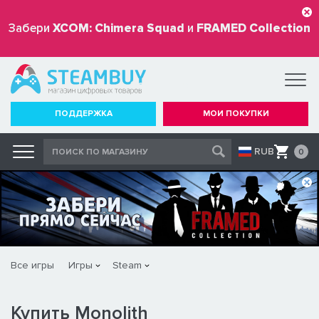
Забери
XCOM: Chimera Squad
и
FRAMED Collection
бесплатно
ПОДДЕРЖКА
МОИ ПОКУПКИ
RUB
0
Все игры
Игры
Steam
Купить Monolith