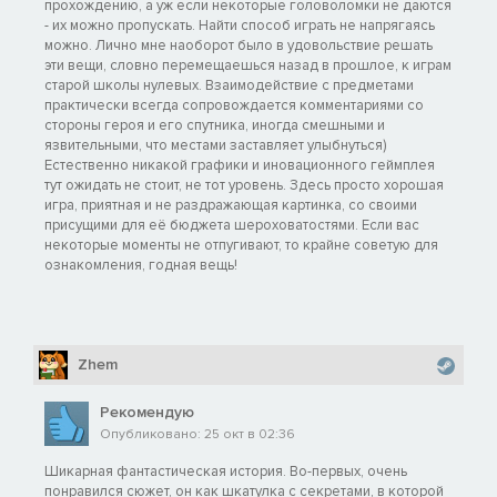
прохождению, а уж если некоторые головоломки не даются
- их можно пропускать. Найти способ играть не напрягаясь
можно. Лично мне наоборот было в удовольствие решать
эти вещи, словно перемещаешься назад в прошлое, к играм
старой школы нулевых. Взаимодействие с предметами
практически всегда сопровождается комментариями со
стороны героя и его спутника, иногда смешными и
язвительными, что местами заставляет улыбнуться)
Естественно никакой графики и иновационного геймплея
тут ожидать не стоит, не тот уровень. Здесь просто хорошая
игра, приятная и не раздражающая картинка, со своими
присущими для её бюджета шероховатостями. Если вас
некоторые моменты не отпугивают, то крайне советую для
ознакомления, годная вещь!
Zhem
Рекомендую
Опубликовано: 25 окт в 02:36
Шикарная фантастическая история. Во-первых, очень
понравился сюжет, он как шкатулка с секретами, в которой