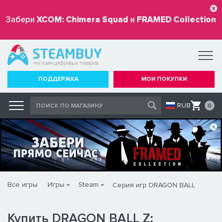
Забери
XCOM: Chimera Squad
и
FRAMED Collection
бесплатно
ПОДДЕРЖКА
МОИ ПОКУПКИ
RUB
0
Все игры
Игры
Steam
Серия игр DRAGON BALL
Купить DRAGON BALL Z: