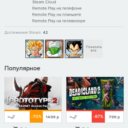
Steam Cloud
Remote Play на телефоне
Remote Play на планшете
Remote Play на телевизоре
Достижения Steam:
42
Показать
все
Популярное
-70%
-87%
1499
р
799
р