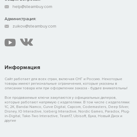
help@steambuy.com
Администрация:
zuikov@steambuy.com
Информация
Сайт работает для всех стран, включая СНГ и Россию. Некоторые
товары имеют региональные ограничения, которые указаны в
описании товара или при оформлении заказа - будьте внимательны!
Все продаваемые ключи закупаются у официальных дилеров,
которые работают напрямую с издателями. В том числе с издателями:
1C, 2K, Bandai Namco, Curve Digital, Capcom, Codemasters, Deep Silver,
Disney, IO Interactive, Iceberg Interactive, Nordic Games, Paradox, Plug-
in-Digital, Take-Two Interactive, Team17, Ubisoft, Бука, Новый Диск и
другие