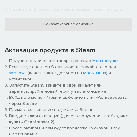
В Ghostrunner 2 появились новые навыки, позволяющие
игрокам действовать более изобретательно и проходить
даже самые сложные задания. Однако и враги в Ghostrunner
Показать полное описание
2 ведут себя по-разному в зависимости от используемых
вами навыков, бросая вызов при каждой стычке. Система
развития персонажа также была переработана, в ней
появилось множество новых возможностей для
Активация продукта в Steam
экспериментов.
Получите оплаченный товар в разделе
Мои покупки
.
Если не установлен Steam клиент, скачайте его для
Windows
(клиент также доступен на
Mac
и
Linux
) и
установите.
Запустите Steam, зайдите в свой аккаунт или
зарегистрируйте новый, если у вас его еще нет.
Войдите в меню «
Игры
» и выберите пункт «
Активировать
через Steam
».
Примите соглашение подписчика Steam.
Погружение в мир, захватывающий дух
Введите ключ активации (для его получения необходимо
купить Ghostrunner 2
).
Овладейте Кибербездной, если хотите выжить. Сражайтесь с
После активации вам будет предложено скачать игру
новыми непростыми противниками, перемещаясь по
Ghostrunner 2.