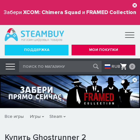
Забери
XCOM: Chimera Squad
и
FRAMED Collection
бесплатно
ПОДДЕРЖКА
МОИ ПОКУПКИ
RUB
0
Все игры
Игры
Steam
Купить Ghostrunner 2