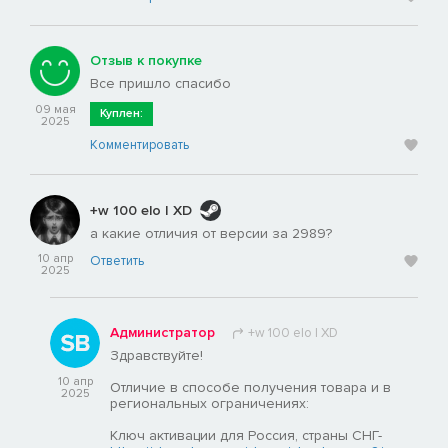
Отзыв к покупке
Все пришло спасибо
09 мая
Куплен:
2025
Комментировать
+w 100 elo | XD
а какие отличия от версии за 2989?
10 апр
Ответить
2025
Администратор
+w 100 elo | XD
Здравствуйте!
10 апр
Отличие в способе получения товара и в
2025
региональных ограничениях:
Ключ активации для Россия, страны СНГ-