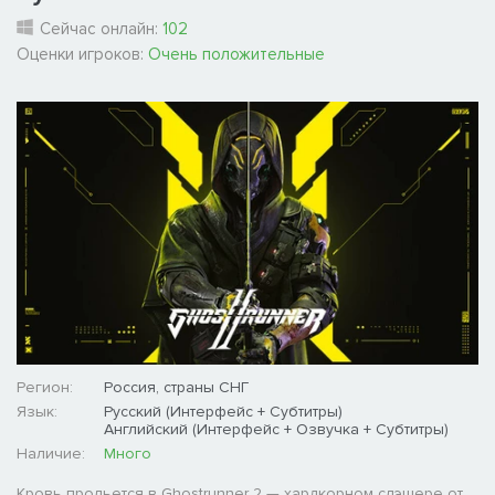
Сейчас онлайн:
102
Оценки игроков:
Очень положительные
Регион:
Россия, страны СНГ
Язык:
Русский (Интерфейс + Субтитры)
Английский (Интерфейс + Озвучка + Субтитры)
Наличие:
Много
Кровь прольется в Ghostrunner 2 — хардкорном слэшере от