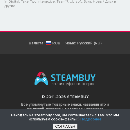
in-Digital, Take-Two Interactive, Team17, Ubisoft, Бука, Новый Диск и
другие
Валюта:
RUB
Язык:
Русский (RU)
© 2011-2026 STEAMBUY
Все упомянутые товарные знаки, названия игр и
компаний, логотипы, материалы являются
собственностью соответствующих владельцев.
Находясь на steambuy.com, Вы соглашаетесь с тем, что мы
используем cookie-файлы :)
Подробнее