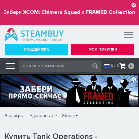
Забери
XCOM: Chimera Squad
и
FRAMED Collection
бесплатно
ПОДДЕРЖКА
МОИ ПОКУПКИ
RUB
0
Все игры
Удаленные
Steam
Купить Tank Operations -