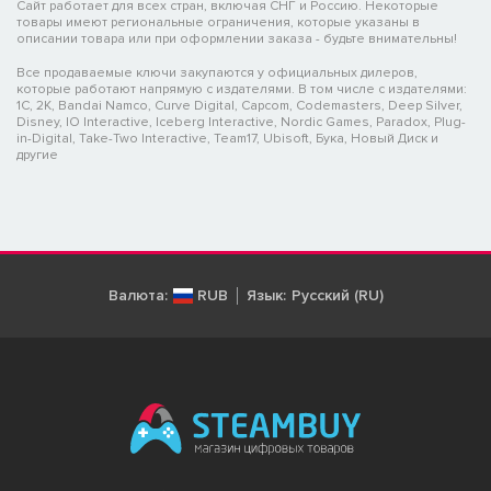
Сайт работает для всех стран, включая СНГ и Россию. Некоторые
товары имеют региональные ограничения, которые указаны в
описании товара или при оформлении заказа - будьте внимательны!
Все продаваемые ключи закупаются у официальных дилеров,
которые работают напрямую с издателями. В том числе с издателями:
1C, 2K, Bandai Namco, Curve Digital, Capcom, Codemasters, Deep Silver,
Disney, IO Interactive, Iceberg Interactive, Nordic Games, Paradox, Plug-
in-Digital, Take-Two Interactive, Team17, Ubisoft, Бука, Новый Диск и
другие
Валюта:
RUB
Язык:
Русский (RU)