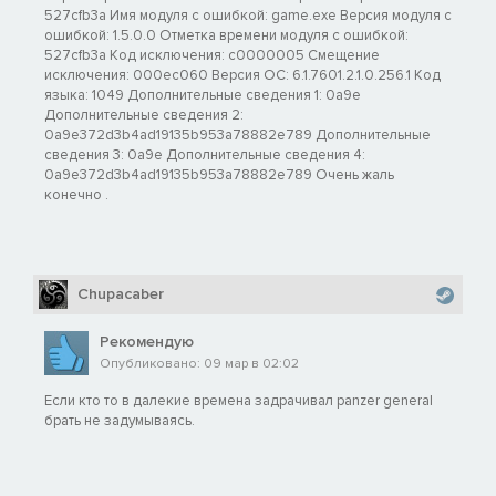
527cfb3a Имя модуля с ошибкой: game.exe Версия модуля с
ошибкой: 1.5.0.0 Отметка времени модуля с ошибкой:
527cfb3a Код исключения: c0000005 Смещение
исключения: 000ec060 Версия ОС: 6.1.7601.2.1.0.256.1 Код
языка: 1049 Дополнительные сведения 1: 0a9e
Дополнительные сведения 2:
0a9e372d3b4ad19135b953a78882e789 Дополнительные
сведения 3: 0a9e Дополнительные сведения 4:
0a9e372d3b4ad19135b953a78882e789 Очень жаль
конечно .
Chupacaber
Рекомендую
Опубликовано: 09 мар в 02:02
Если кто то в далекие времена задрачивал panzer general
брать не задумываясь.