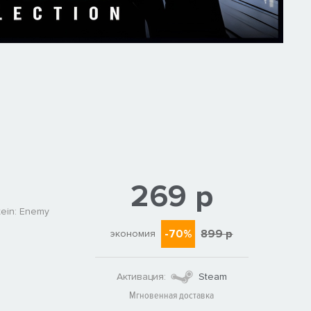
269 р
tein: Enemy
-70%
899 р
экономия
Активация:
Steam
Мгновенная доставка