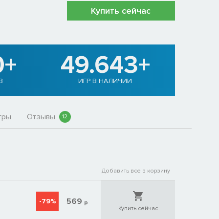
Купить сейчас
0+
49.643+
В
ИГР В НАЛИЧИИ
гры
Отзывы
12
Добавить все в корзину
569
-79%
р
Купить сейчас