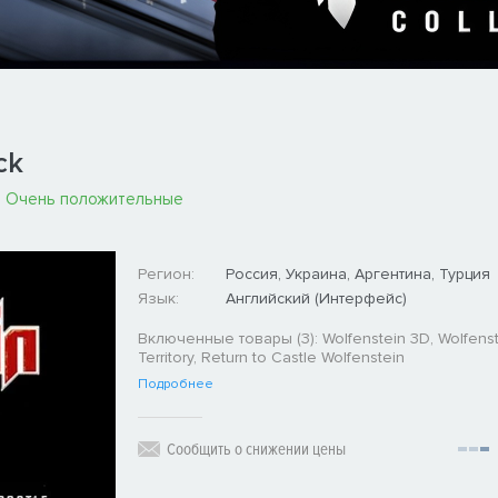
ck
:
Очень положительные
Регион:
Россия, Украина, Аргентина, Турция
Язык:
Английский (Интерфейс)
Включенные товары (3): Wolfenstein 3D, Wolfens
Territory, Return to Castle Wolfenstein
Подробнее
Сообщить о снижении цены