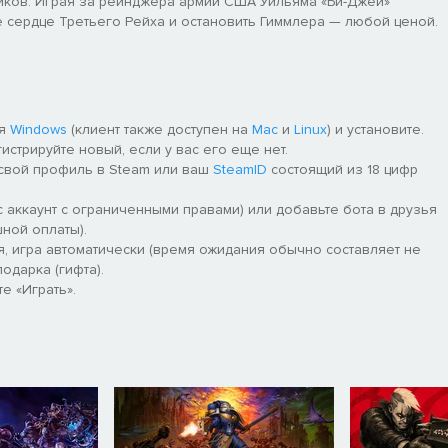
иков. Играя за рейнджера армии США Уильяма «Би-Джей»
 сердце Третьего Рейха и остановить Гиммлера — любой ценой.
ля
Windows
(клиент также доступен на
Mac
и
Linux
) и установите.
гистрируйте новый, если у вас его еще нет.
 свой профиль в Steam или ваш
SteamID
состоящий из 18 цифр
 аккаунт с ограниченными правами) или добавьте бота в друзья
ной оплаты).
я, игра автоматически (время ожидания обычно составляет не
одарка (гифта).
е «Играть».