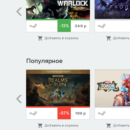
%
-13%
149
р
349
р
орзину
Добавить в корзину
Добавить 
Популярное
%
-97%
1999
р
199
р
орзину
Добавить в корзину
Добавить 