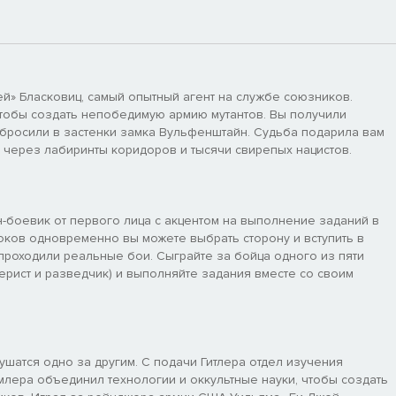
й» Бласковиц, самый опытный агент на службе союзников.
чтобы создать непобедимую армию мутантов. Вы получили
и бросили в застенки замка Вульфенштайн. Судьба подарила вам
т через лабиринты коридоров и тысячи свирепых нацистов.
айн-боевик от первого лица с акцентом на выполнение заданий в
оков одновременно вы можете выбрать сторону и вступить в
е проходили реальные бои. Сыграйте за бойца одного из пяти
лерист и разведчик) и выполняйте задания вместе со своим
ушатся одно за другим. С подачи Гитлера отдел изучения
лера объединил технологии и оккультные науки, чтобы создать