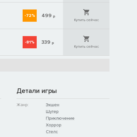
499
-72%
р
Купить сейчас
339
-81%
р
Купить сейчас
Детали игры
Жанр:
Экшен
Шутер
Приключение
Хоррор
Стелс