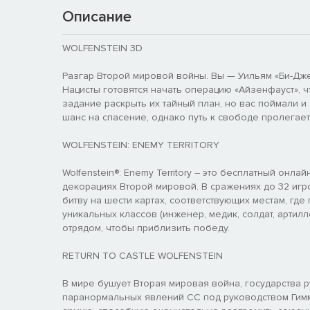
Описание
WOLFENSTEIN 3D
Разгар Второй мировой войны. Вы — Уильям «Би-Дже
Нацисты готовятся начать операцию «Айзенфауст», 
задание раскрыть их тайный план, но вас поймали 
шанс на спасение, однако путь к свободе пролегае
WOLFENSTEIN: ENEMY TERRITORY
Wolfenstein®: Enemy Territory – это бесплатный онл
декорациях Второй мировой. В сражениях до 32 игр
битву на шести картах, соответствующих местам, гд
уникальных классов (инженер, медик, солдат, артил
отрядом, чтобы приблизить победу.
RETURN TO CASTLE WOLFENSTEIN
В мире бушует Вторая мировая война, государства р
паранормальных явлений СС под руководством Гимм