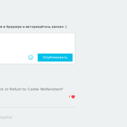
e в браузере и авторизуйтесь заново :)
Опубликовать
k от Return to Castle Wolfenstein?
1
 Крабов