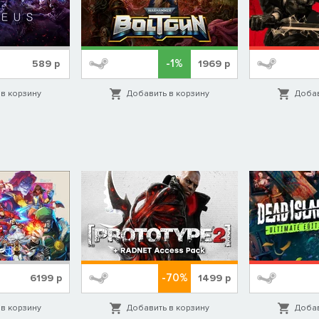
-1%
589
р
1969
р
в корзину
Добавить в корзину
Добав
-70%
6199
р
1499
р
в корзину
Добавить в корзину
Добав