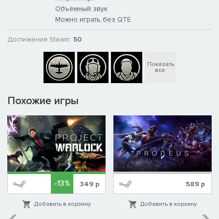
Объёмный звук
Можно играть без QTE
Достижения Steam:
50
Показать
все
Похожие игры
-13%
349
р
589
р
Добавить в корзину
Добавить в корзину