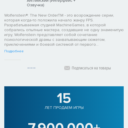
Английский (Интерфейс +
Озвучка)
Wolfenstein®: The New OrderTM - это возрождение серии,
которая когда-то положила начало жанру FPS.
Разрабатываемая студией MachineGames, в которой
собрались опытные мастера, создавшие не одну знаменитую
игру, Wolfenstein представляет собой сочетание
психологической драмы с захватывающим сюжетом,
приключениями и боевой системой от первого...
Подробнее
Подписаться на товары
15
ЛЕТ ПРОДАЕМ ИГРЫ