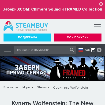
Забери
XCOM: Chimera Squad
и
FRAMED Collection
бесплатно
ПОДДЕРЖКА
МОИ ПОКУПКИ
RUB
0
Все игры
Игры
Steam
Серия игр Wolfenstein
Купить Wolfenstein: The New