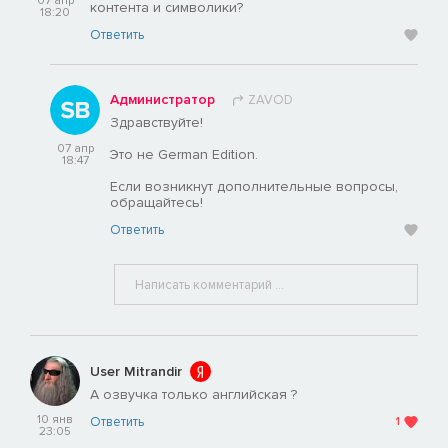
07 апр
контента и символики?
18:20
Ответить
Администратор
ZAVOD
Здравствуйте!
07 апр
Это не German Edition.
18:47
Если возникнут дополнительные вопросы,
обращайтесь!
Ответить
User Mitrandir
А озвучка только английская ?
10 янв
Ответить
1
23:05