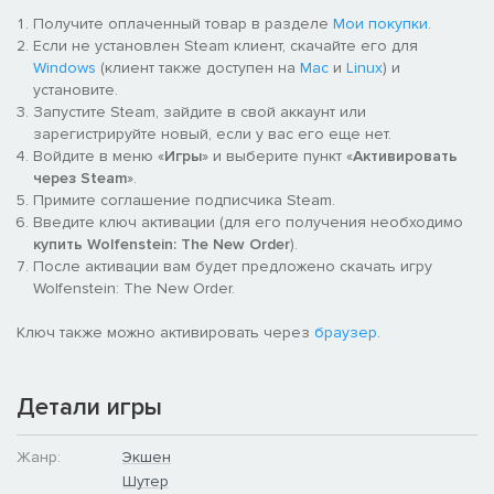
фюрера и многое другое, из чего складывается поистине
Получите оплаченный товар в разделе
Мои покупки
.
увлекательное приключение.
Если не установлен Steam клиент, скачайте его для
Windows
(клиент также доступен на
Mac
и
Linux
) и
Сюжет и персонажи
установите.
Напряженные бои, сумасшедшие повороты сюжета и
Запустите Steam, зайдите в свой аккаунт или
характерные персонажи сплавляются воедино в историю,
зарегистрируйте новый, если у вас его еще нет.
которая никого не оставит равнодушным.
Войдите в меню «
Игры
» и выберите пункт «
Активировать
через Steam
».
Альтернативная история
Примите соглашение подписчика Steam.
Знакомые незнакомые послевоенные годы - мир, где
Введите ключ активации (для его получения необходимо
нацисты победили во Второй мировой войне и исковеркали
купить Wolfenstein: The New Order
).
все, до чего могли дотянуться.
После активации вам будет предложено скачать игру
Wolfenstein: The New Order.
Арсенал и противники
В тайных лабораториях рейха и на оружейных складах вы
Ключ также можно активировать через
браузер
.
найдете новейшие образцы смертоносных игрушек фюрера.
Вооружившись ими, вы получите шанс справиться с
гигантскими боевыми роботами, грозными суперсолдатами и
Детали игры
штурмовыми отрядами нацистов.
Жанр:
Экшен
Шутер