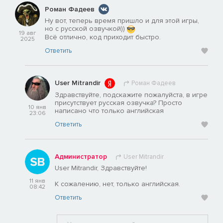
Роман Фадеев
Ну вот, теперь время пришло и для этой игры,
но с русской озвучкой))
19 авг
Всё отлично, код приходит быстро.
2025
Ответить
User Mitrandir
Роман Фадеев
Здравствуйте, подскажите пожалуйста, в игре
присутствует русская озвучка? Просто
10 янв
написано что только английская
23:06
Ответить
Администратор
User Mitrandir
User Mitrandir, Здравствуйте!
11 янв
К сожалению, нет, только английская.
08:42
Ответить