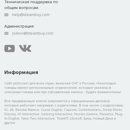
Техническая поддержка по
общим вопросам:
help@steambuy.com
Администрация:
zuikov@steambuy.com
Информация
Сайт работает для всех стран, включая СНГ и Россию. Некоторые
товары имеют региональные ограничения, которые указаны в
описании товара или при оформлении заказа - будьте внимательны!
Все продаваемые ключи закупаются у официальных дилеров,
которые работают напрямую с издателями. В том числе с издателями:
1C, 2K, Bandai Namco, Curve Digital, Capcom, Codemasters, Deep Silver,
Disney, IO Interactive, Iceberg Interactive, Nordic Games, Paradox, Plug-
in-Digital, Take-Two Interactive, Team17, Ubisoft, Бука, Новый Диск и
другие