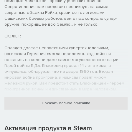
помощью маленькой горстки уцелевших бойцов
Сопротивления вам предстоит проникнуть на самые
секретные объекты Рейха, сразиться с легионами
фашистских боевых роботов, взять под контроль супер-
оружие, покорившее всю Землю... и не только.
СЮЖЕТ:
Овладев доселе неизвестными супертехнологиями,
нацистская Германия смогла переломить ход войны и
поставить на колени даже самые могущественные нации.
Герой войны Б.Дж. Бласковиц провел 14 лет в коме, а
очнувшись, обнаружил, что на дворе 1960 год, Вторая
мировая война проиграна, и нацисты правят миром
железной рукой. Вам предстоит стать Бласковицем - героем
проигранной войны и единственным в мире человеком,
способным изменить ход истории.
Показать полное описание
ОСНОВНЫЕ ОСОБЕННОСТИ:
Приключенческий шутер
Wolfenstein - это сумасшедшие автогонки по горным трассам,
Активация продукта в Steam
спуск в морские глубины, сражения с боевыми роботами