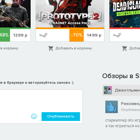
-48%
-70%
1299
р
1499
р
в корзину
Добавить в корзину
Добав
Обзоры в S
e в браузере и авторизуйтесь заново :)
Джентльме
Рекомен
Опубликов
Опубликовать
старкиллер это иг
а так играеться н