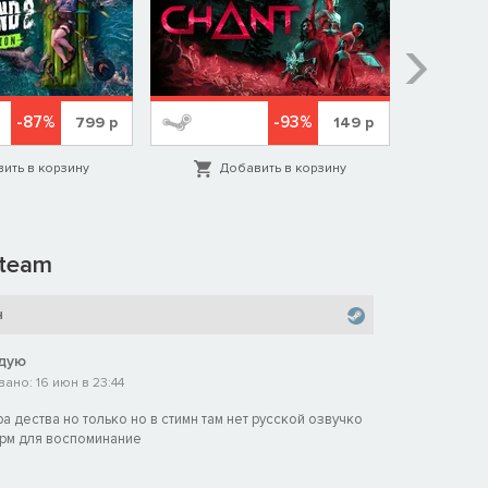
-87%
-93%
799
р
149
р
ить в корзину
Добавить в корзину
Д
team
н
дую
ано: 16 июн в 23:44
ра дества но только но в стимн там нет русской озвучко
орм для воспоминание