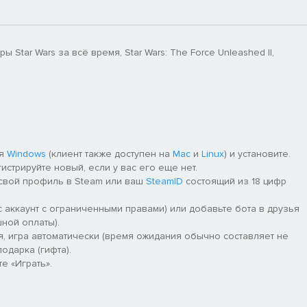
ar Wars за всё время, Star Wars: The Force Unleashed II,
ля
Windows
(клиент также доступен на
Mac
и
Linux
) и установите.
гистрируйте новый, если у вас его еще нет.
 свой профиль в Steam или ваш
SteamID
состоящий из 18 цифр
 аккаунт с ограниченными правами) или добавьте бота в друзья
ной оплаты).
я, игра автоматически (время ожидания обычно составляет не
одарка (гифта).
е «Играть».