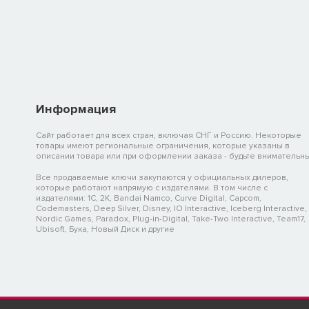
Информация
Сайт работает для всех стран, включая СНГ и Россию. Некоторые
товары имеют региональные ограничения, которые указаны в
описании товара или при оформлении заказа - будьте внимательны
Все продаваемые ключи закупаются у официальных дилеров,
которые работают напрямую с издателями. В том числе с
издателями: 1C, 2K, Bandai Namco, Curve Digital, Capcom,
Codemasters, Deep Silver, Disney, IO Interactive, Iceberg Interactive,
Nordic Games, Paradox, Plug-in-Digital, Take-Two Interactive, Team17,
Ubisoft, Бука, Новый Диск и другие