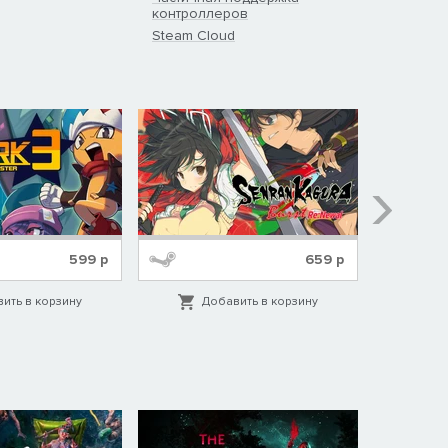
контроллеров
Steam Cloud
599
р
659
р
ить в корзину
Добавить в корзину
Д