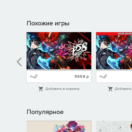
Похожие игры
329
р
5559
р
орзину
Добавить в корзину
Добавить 
Популярное