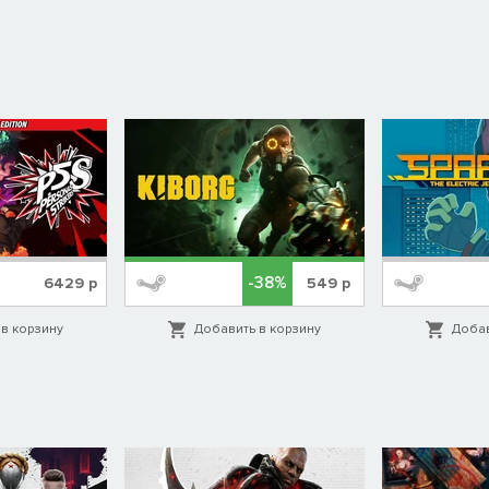
-38%
6429
р
549
р
в корзину
Добавить в корзину
Добав