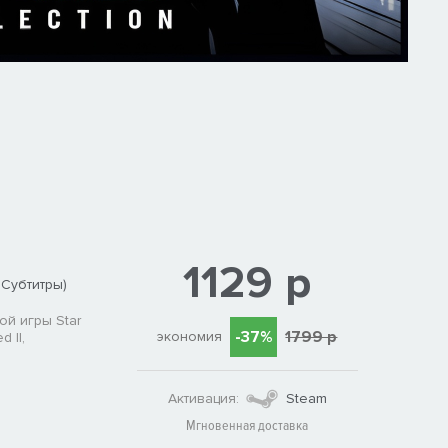
1129 р
 Субтитры)
й игры Star
-37%
1799 р
экономия
 II,
Активация:
Steam
Мгновенная доставка