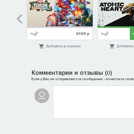
%
1999
р
6199
р
орзину
Добавить в корзину
Добавить 
Комментарии и отзывы (
)
0
Если у Вас не отправляются сообщения - почистите cooki