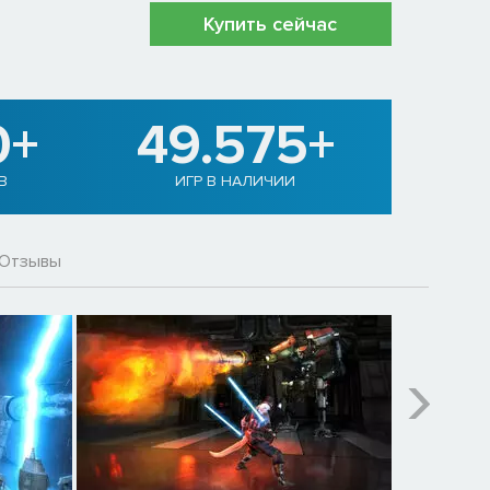
Купить сейчас
0+
49.575+
В
ИГР В НАЛИЧИИ
Отзывы