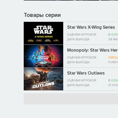
Товары серии
Star Wars X-Wing Series
ОЦЕНКИ ИГРОКОВ:
В ОС
ДАТА ВЫХОДА:
28 МА
Monopoly: Star Wars Hero
ОЦЕНКИ ИГРОКОВ:
СМЕШ
ДАТА ВЫХОДА:
11 ИЮ
Star Wars Outlaws
ОЦЕНКИ ИГРОКОВ:
В ОС
ДАТА ВЫХОДА:
21 НО