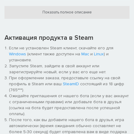
* Галактическая кампания на основе успехов игрового
сообщества.
Показать полное описание
* Целая галактика миров, ждущих освобождения.
* Более 100 часов игры.
Активация продукта в Steam
Если не установлен Steam клиент, скачайте его для
Windows
(клиент также доступен на
Mac
и
Linux
) и
установите.
Запустите Steam, зайдите в свой аккаунт или
зарегистрируйте новый, если у вас его еще нет.
При оформлении заказа, предоставьте ссылку на свой
профиль в Steam или ваш
SteamID
состоящий из 18 цифр
(765***).
Ожидайте приглашения от нашего бота (если у вас аккаунт
с ограниченными правами) или добавьте бота в друзья
(ссылка на бота будет предоставлена после успешной
оплаты).
После того, как вы добавите нашего бота в друзья, игра
автоматически (время ожидания обычно составляет не
более 5-30 секунд) будет отправлена вам в виде подарка