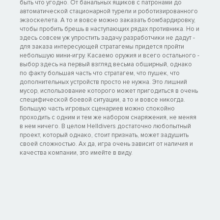
быть что угодно. От банальных ящиков с патронами до
автоматической стационарной турели и роботизированного
экзоскелета. А то и вовсе можно заказать бомбардировку,
чтобы пробить брешь в наступающих рядах противника. Но и
здесь совсем уж упростить задачу разработчики не дадут -
для заказа интересующей стратагемы придется пройти
небольшую мини-игру. Касаемо оружия и всего остального -
выбор здесь на первый взгляд весьма обширный, однако
по факту большая часть что стратагем, что пушек, что
дополнительных устройств просто не нужна. Это лишний
мусор, использование которого может пригодиться в очень
специфической боевой ситуации, а то и вовсе никогда.
Большую часть игровых сценариев можно спокойно
проходить с одним и тем же набором снаряжения, не меняя
в нем ничего. В целом Helldivers достаточно любопытный
проект, который однако, стоит признать, может задушить
своей сложностью. Ах да, игра очень зависит от наличия и
качества компании, это имейте в виду.