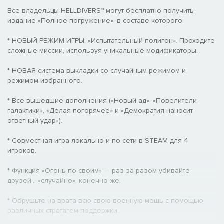
Все владельцы HELLDIVERS™ могут бесплатно получить
издание «Полное погружение», в составе которого:
* НОВЫЙ РЕЖИМ ИГРЫ: «Испытательный полигон». Проходите
сложные миссии, используя уникальные модификаторы.
* НОВАЯ система выкладки со случайным режимом и
режимом избранного.
* Все вышедшие дополнения («Новый ад», «Повелители
галактики», «Делая погорячее» и «Демократия наносит
ответный удар»).
* Совместная игра локально и по сети в STEAM для 4
игроков.
* Функция «Огонь по своим» — раз за разом убивайте
друзей… «случайно», конечно же.
* Обрушьте на врага всю свою военную мощь с помощью
различных стратагем поддержки.