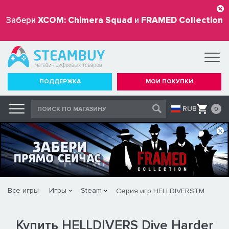
Забери
XCOM: Chimera Squad
и
FRAMED Collection
бесплатно
ПОДДЕРЖКА
МОИ ПОКУПКИ
RUB
0
Все игры
Игры
Steam
Серия игр HELLDIVERSTM
Купить HELLDIVERS Dive Harder