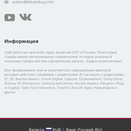
zuikov@steambuy.com
Информация
Сайт работает для всех стран, включая СНГ и Россию. Некоторые
товары имеют региональные ограничения, которые указаны в
описании товара или при оформлении заказа - будьте внимательны!
Все продаваемые ключи закупаются у официальных дилеров,
которые работают напрямую с издателями. В том числе с издателями:
1C, 2K, Bandai Namco, Curve Digital, Capcom, Codemasters, Deep Silver,
Disney, IO Interactive, Iceberg Interactive, Nordic Games, Paradox, Plug-
in-Digital, Take-Two Interactive, Team17, Ubisoft, Бука, Новый Диск и
другие
Валюта:
RUB
Язык:
Русский (RU)