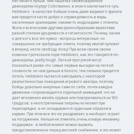
Нет ничего лучше, чем чашечка свежесваренной
демократии поутру! Собственно, в этом и заключается суть
Helldivers - в качестве бойцов очень даже видимого фронта
вам придется нести добро и справедливость в миры,
заселенные арахнидами, какими-то андроидами с планеты
Жoпа и всяческими другими разнообразными мразoтами
разной степени уродливости и гигантскости. Почему, зачем
и для кого все это нужно - вопросы интересные, но
совершенно не требующие ответа, поэтому хватай пулемет
и вперед, нести свободу, боец! При всем своем своем
комично-гротескном лоре Helldivers, как это говорится по-
демократьи, pretty tough. Легкой прогулкой могут
показаться разве что самые первые высадки на легкой
сложности, но чем дальше в болото, тем сильнее придется
потеть. Helldivers пытается заигрывать с некоторой
реалистичностью поведения игрового аватара, поэтому
бойцы довольно инертные сами по себе, почти каждое
движение сопровождается отдельной анимацией, что не
дает мгновенно менять оружие или поворачиваться на 180
градусов, а неотстреленные патроны исчезают при
перезарядке, а не складываются чудесным образом в
карман. При этом все это не раздражает, а наоборот, играет
на погружение. Нельзя не отметить очень клевую механику
поддержки - в любой момент можно вызвать
предустановленное перед миссией снабжение, и это может