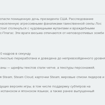
 спасти похищенную дочь президента США. Расследование
 населенную агрессивными фанатиками таинственной секты Лос
тоит столкнуться с чудовищными мутантами и враждебными
-Плагас. Эти враги весьма отличаются от неповоротливых зомби
 кадров в секунду.
лностью переработана и доведена до непревзойденного уровн
ны — шрифты текстов стали четче, а текстуры персонажей,
Steam, Steam Cloud, карточки Steam, мировые списки лидеров и
ущих версиях игры, в том числе поддержку субтитров на
, испанском и японском языках, а также ранее выпущенный