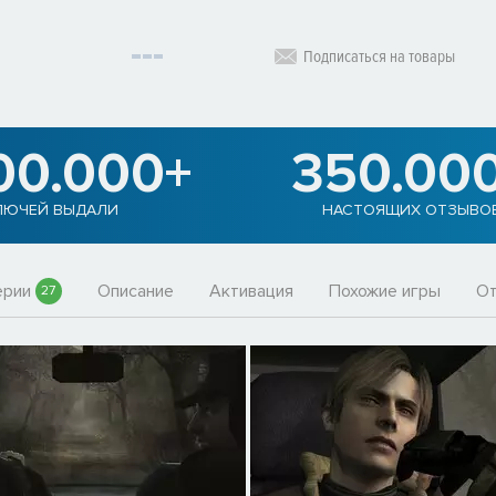
Подписаться на товары
00.000+
350.00
ЛЮЧЕЙ ВЫДАЛИ
НАСТОЯЩИХ ОТЗЫВО
ерии
Описание
Активация
Похожие игры
О
27