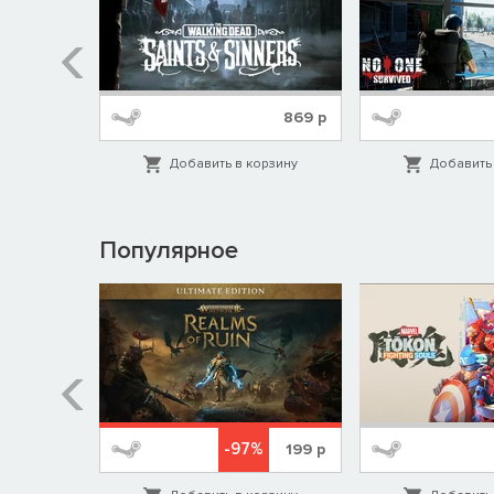
839
р
869
р
орзину
Добавить в корзину
Добавить 
Популярное
%
-97%
1999
р
199
р