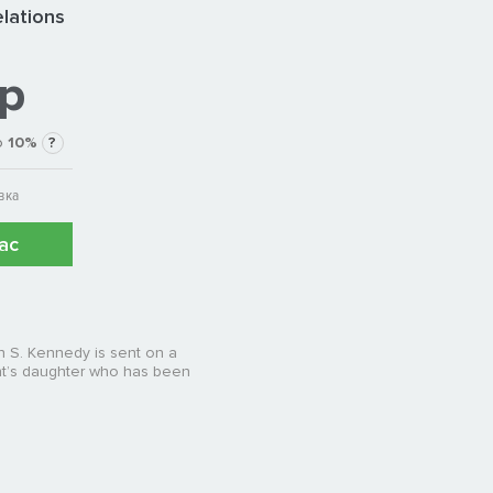
elations
 р
о
10%
?
вка
ас
n S. Kennedy is sent on a
ent’s daughter who has been