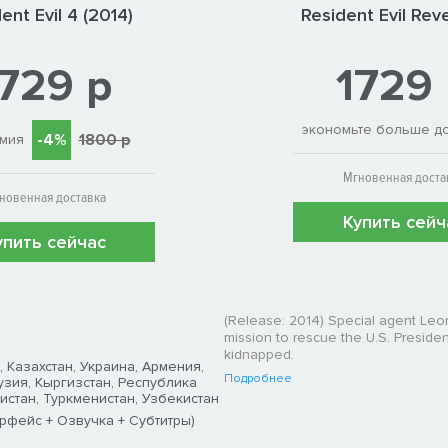
ent Evil 4 (2014)
Resident Evil Rev
729 р
1729
экономьте больше д
-4%
1800 р
мия
Мгновенная доста
новенная доставка
Купить сейч
упить сейчас
(Release: 2014) Special agent Leo
mission to rescue the U.S. Presid
kidnapped.
, Казахстан, Украина, Армения,
Подробнее
зия, Кыргизстан, Республика
стан, Туркменистан, Узбекистан
рфейс + Озвучка + Субтитры)