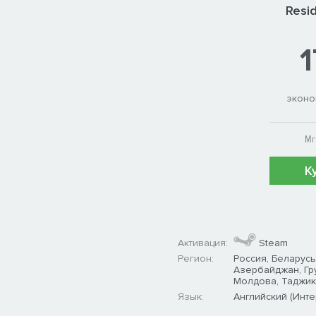
Resid
1
эконо
Мг
К
Активация:
Steam
Регион:
Россия, Беларусь
Азербайджан, Гру
Молдова, Таджики
Язык:
Английский (Инте