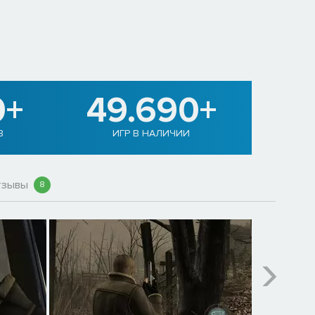
0+
49.690+
В
ИГР В НАЛИЧИИ
тзывы
8