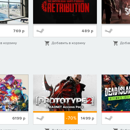
769
р
489
р
в корзину
Добавить в корзину
Добав
-70%
6199
р
1499
р