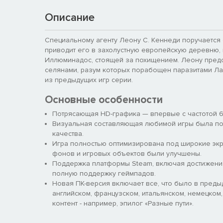
Описание
Cпециальному агенту Леону С. Кеннеди поручается
приводит его в захолустную европейскую деревню,
Иллюминадос, стоящей за похищением. Леону предс
селянами, разум которых порабощен паразитами Лас
из предыдущих игр серии.
Основные особенности
Потрясающая HD-графика — впервые с частотой 60
Визуальная составляющая любимой игры была по
качества.
Игра полностью оптимизирована под широкие экра
фонов и игровых объектов были улучшены.
Поддержка платформы Steam, включая достижения 
полную поддержку геймпадов.
Новая ПК-версия включает все, что было в предыд
английском, французском, итальянском, немецком
контент - например, эпилог «Разные пути».