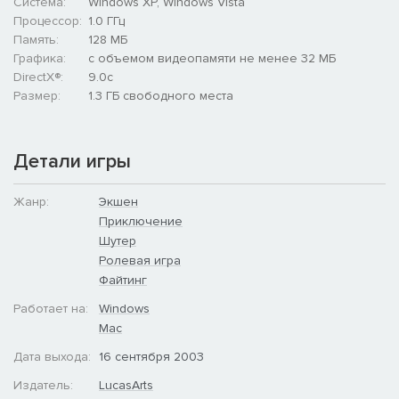
Система:
Windows XP, Windows Vista
Процессор:
1.0 ГГц
Память:
128 MБ
Графика:
с объемом видеопамяти не менее 32 МБ
DirectX®:
9.0c
Размер:
1.3 ГБ свободного места
Детали игры
Жанр:
Экшен
Приключение
Шутер
Ролевая игра
Файтинг
Работает на:
Windows
Mac
Дата выхода:
16 сентября 2003
Издатель:
LucasArts