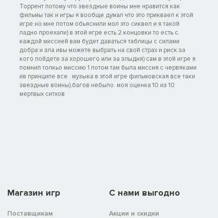
Торрент потому что звездные воины мне нравится как
фильмы так и игры я вообще думал что это прикваел к этой
игре но мне потом обьяснили мол это сиквел и я такой
ладно проехали) в этой игре есть 2 концовки то есть с
каждой миссией вам будет даваться таблицы с силами
добра и зла ивы можете выбрать на свой страх и риск за
кого пойдете за хорошего или за злыдня) сам в этой игре я
помнил толкьо миссию 1 потом там была миссия с червяками
ив принципе все . музыка в этой игре фильмовская все таки
звездные воины).багов небыло. моя оценка 10 из 10
мертвых ситхов
Магазин игр
C нами выгодно
Поставщикам
Акции и скидки