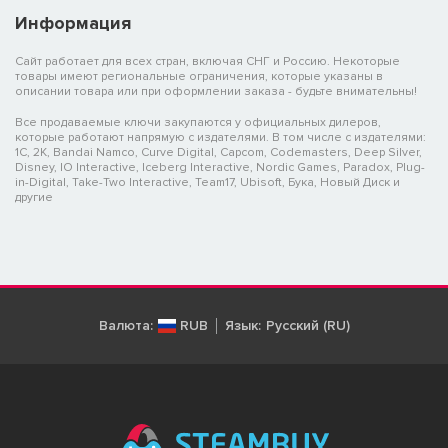
Информация
Сайт работает для всех стран, включая СНГ и Россию. Некоторые
товары имеют региональные ограничения, которые указаны в
описании товара или при оформлении заказа - будьте внимательны!
Все продаваемые ключи закупаются у официальных дилеров,
которые работают напрямую с издателями. В том числе с издателями:
1C, 2K, Bandai Namco, Curve Digital, Capcom, Codemasters, Deep Silver,
Disney, IO Interactive, Iceberg Interactive, Nordic Games, Paradox, Plug-
in-Digital, Take-Two Interactive, Team17, Ubisoft, Бука, Новый Диск и
другие
Валюта:
RUB
Язык:
Русский (RU)