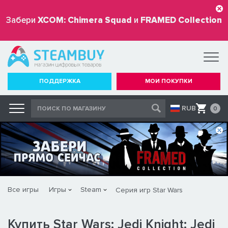
Забери
XCOM: Chimera Squad
и
FRAMED Collection
бесплатно
ПОДДЕРЖКА
МОИ ПОКУПКИ
RUB
0
Все игры
Игры
Steam
Серия игр Star Wars
Купить Star Wars: Jedi Knight: Jedi