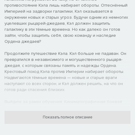
противостояние Кэла лишь набирает обороты. Оттеснённый
Империей на задворки галактики, Кэл оказывается в
окружении новых и старых угроз. Будучи одним из немногих
уцелевших рыцарей-джедаев, Кэл должен защитить
галактику в эти тёмные времена. Но как далеко он готов
зайти, чтобы защитить себя, свою команду и наследие
Ордена джедаев?
Продолжите путешествие Кэла. Кэл больше не падаван. Он
превратился в независимого и могущественного рыцаря-
джедая, с которым связаны память и надежды Ордена.
Крестовый поход Кэла против Империи набирает обороты.
Надвигаются тёмные времена — новые и старые враги
наступают со всех сторон, и Кэл должен решить, на что он
готов ради спасения близких.
Выйдите за рамки обучения. Кинематографичная боевая
система стала ещё богаче с новыми способностями Силы и
стилями владения световым мечом. Грамотно используйте
Показать полное описание
арсенал доступных приёмов, просчитайте стратегию схваток,
оцените сильные и слабые стороны многочисленных
противников и с умом применяйте приобретённые умения