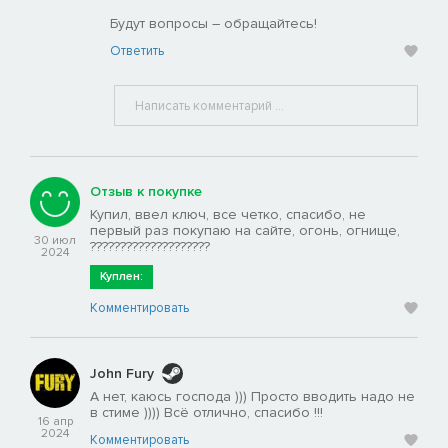
Будут вопросы – обращайтесь!
Ответить
Отзыв к покупке
Купил, ввел ключ, все четко, спасибо, не
первый раз покупаю на сайте, огонь, огнище,
30 июл
????????????????????
2024
Куплен:
Комментировать
John Fury
А нет, каюсь господа ))) Просто вводить надо не
в стиме )))) Всё отлично, спасибо !!!
16 апр
2024
Комментировать