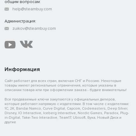
общим вопросам:
help@steambuy.com
Администрация:
zuikov@steambuy.com
Информация
Сайт работает для всех стран, включая СНГ и Россию. Некоторые
товары имеют региональные ограничения, которые указаны в
описании товара или при оформлении заказа - будьте внимательны!
Все продаваемые ключи закупаются у официальных дилеров,
которые работают напрямую с издателями. В том числе с издателями:
1C, 2K, Bandai Namco, Curve Digital, Capcom, Codemasters, Deep Silver,
Disney, IO Interactive, Iceberg Interactive, Nordic Games, Paradox, Plug-
in-Digital, Take-Two Interactive, Team17, Ubisoft, Бука, Новый Диск и
другие