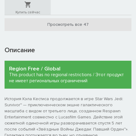
Купить сейчас
Просмотреть все 47
Описание
Region Free / Global
This product has no regional restrictions / Этот продукт
не имеет региональных ограничений
История Кэла Кестиса продолжается в игре Star Wars Jedi:
Survivor™ — приключенческом экшне галактического
масштаба с видом от третьего лица, созданном Respawn
Entertainment совместно с Lucasfilm Games. Действие этой
сюжетной одиночной игры разворачивается спустя 5 лет
после событий «Звёздные Войны Джедаи: Павший Орден™».
Галактика погружается во тьму, но отчаянное