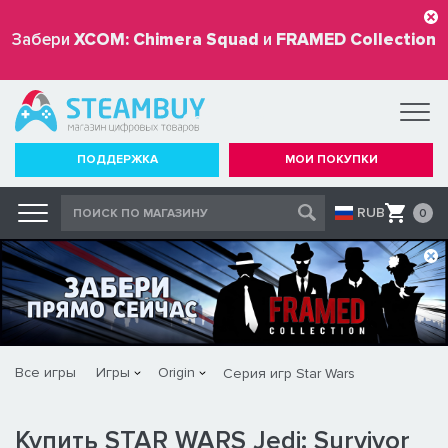
Забери
XCOM: Chimera Squad
и
FRAMED Collection
бесплатно
ПОДДЕРЖКА
МОИ ПОКУПКИ
RUB
0
Все игры
Игры
Origin
Серия игр Star Wars
Купить STAR WARS Jedi: Survivor