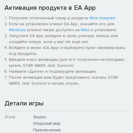
джедая, чтобы выходить из поединков победителем и
Активация продукта в EA App
находить ключи к разгадке тайн на своём пути.
Получите оплаченный товар в разделе
Мои покупки
.
Покорите необъятную галактику. Исследуйте новые планеты
Если не установлен клиент EA App, скачайте его для
и знакомые закоулки галактики «Звёздных Войн» с
Windows
(клиент также доступен на
Mac
) и установите.
уникальными биомами, испытаниями и врагами. Овладейте
Запустите EA App, войдите в свою учетную запись или
новыми навыками, снаряжением и способностями, которые
создайте новую, если у вас её еще нет.
помогут вам исследовать, сражаться и путешествовать.
Войдите в меню «EA App» и выберите пункт «Активировать
Более обширные области для изучения сулят скрытые
код продукта».
награды игрокам, которые готовы сойти с привычного пути и
Введите ключ активации (для его получения необходимо
устремиться навстречу горизонту.
купить STAR WARS Jedi: Survivor).
Нажмите «Далее» и подтвердите активацию.
После активации вам будет предложено скачать STAR
WARS Jedi: Survivor и начать играть.
Детали игры
Жанр:
Экшен
Открытый мир
Приключение