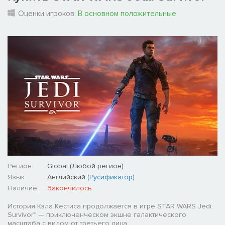
Оценки игроков:
В основном положительные
Регион:
Global (Любой регион)
Язык:
Английский
(Русификатор)
Наличие:
Закончилось
История Кэла Кестиса продолжается в игре STAR WARS Jedi:
Survivor™ — приключенческом экшне галактического
масштаба с видом от третьего лица.