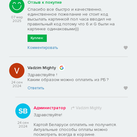
Отзыв к покупке
Спасибо все быстро и качественно,
единственное пожелание не стоит код
07 мар
высылать картинкой пол часа вводил не
2025
правильный код потому что 6 и G были на
картинке одинаковыми)))
Куплен:
Комментировать
Vadzim Mighty
Здравствуйте !
Каким образом можно оплатить из РБ ?
24 сен
2024
Ответить
Администратор
Vadzim Mighty
Здравствуйте!
24 сен
Картой Беларуси оплатить не получится.
2024
Актуальные способы оплаты можно
посмотреть всегда в корзине.